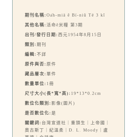
期刊名稱:
Oa̍h-miā ê Bí-niû Tē 3 kî
其他名稱:
活命ê米糧 第3期
出刊/發行日期:
西元1954年8月15日
類別:
期刊
編輯:
不詳
原件與否:
原件
藏品層次:
單件
數量單位:
1冊
尺寸大小(長*寬*高):
19*13*0.2cm
數位化類別:
影像(圖片)
是否數位化:
是
關鍵詞:
台灣宣道社｜重頭生｜上帝國｜
奧古斯丁｜紀溫柔｜D. L. Moody｜盧