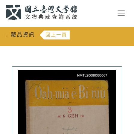
跳到主要內容
:::
藏品資訊
回上一頁
:::