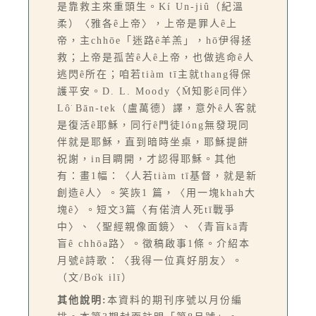
是靠救主來重頭生。Kí Un-jiû（紀溫
柔）〈雅各ê上帝〉，上帝是罪人ê上
帝，主chhōe「迷路ê羊羔」，hō͘伊得拯
救；上帝是孤苦ê人ê上帝，也做逃命ê人
逃閃ê所在；咱若tiàm tī主就thang得保
護平安。D. L. Moody〈M̄知影ê同伴〉
Lô͘ Bān-tek（盧萬德）譯，意外ê人客就
是復活ê耶穌，同行ê門徒lóng無發現同
伴就是耶穌，直到暗時坐桌，耶穌提餅
祝謝，in目睭開，才認得耶穌。其他
有：畫1幅：〈人若tiàm tī基督，就是新
創造ê人〉。笑詼1 篇，〈用一塊khah大
塊ê〉。短文3篇〈有偌濟人死tī戰爭
中〉、〈聖經親像面鏡〉、〈青盲kā青
盲ê chhōa路〉。徵稿啟事1條。介紹本
月號ê詩歌：〈我得一位真好朋友〉。
（文/Bo̍k ilī）
其他說明:
本資料的期刊序號以月份編