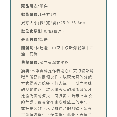
藏品層次:
單件
數量單位:
1張共1頁
尺寸大小(長*寬*高):
25.9*35.6cm
數位化類別:
影像(圖片)
是否數位化:
是
關鍵詞:
林建隆｜中東｜波斯灣戰爭｜石
油｜反戰
典藏單位:
國立臺灣文學館
摘要:
本筆資料是作者關心中東的波斯灣
戰爭所寫的關懷之作，以蒙太奇的分鏡
方式從黃沙駝鈴、仙人掌，再到血腥味
的嗅覺描寫，詩人將戰火的槍砲戲謔地
比喻為雷射煙火、面具舞，暗示此戰役
的荒謬；最後留在廁所牆壁上的字句，
或許是苦難下人民對痛苦的紀錄，留在
了斷垣殘壁中，作者援引此景，表達了