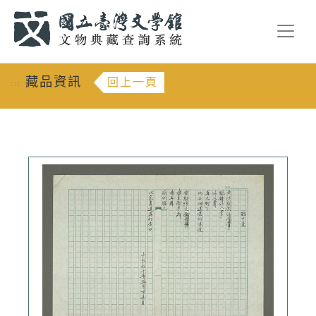
跳到主要內容
:::
藏品資訊
回上一頁
:::