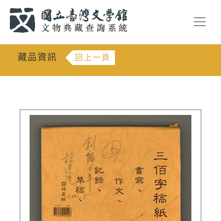
跳到主要內容
:::
藏品資訊
回上一頁
:::