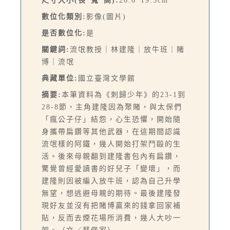
尺寸大小(長*寬*高):
26.6*19.3cm
數位化類別:
影像(圖片)
是否數位化:
是
關鍵詞:
流氓教授｜林建隆｜放牛班｜賭
博｜流氓
典藏單位:
國立臺灣文學館
摘要:
本筆資料為《刺歸少年》的23-1到
28-8節，主角建隆因為聚賭，與太保們
「瘋公子仔」結怨，心生恐懼，開始隨
身攜帶扁鑽等其他武器，在這期間認識
流氓樣的阿鐵，幾人開始打架鬥毆的生
活。後來母親翻到建隆書包內有扁鑽，
驚覺曾經愛讀書的好兒子「變壞」，而
建隆則因被編入放牛班，認為自己升學
無望，想逃避母親的期待。最後建隆發
現好友並沒有把賭博贏來的錢拿回家補
貼，反而去煙花場所消費，幾人大吵一