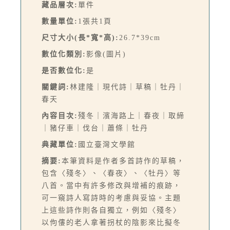
藏品層次:
單件
數量單位:
1張共1頁
尺寸大小(長*寬*高):
26.7*39cm
數位化類別:
影像(圖片)
是否數位化:
是
關鍵詞:
林建隆｜現代詩｜草稿｜牡丹｜
春天
內容目次:
殘冬｜濱海路上｜春夜｜取締
｜豬仔車｜伐台｜蕭條｜牡丹
典藏單位:
國立臺灣文學館
摘要:
本筆資料是作者多首詩作的草稿，
包含〈殘冬〉、〈春夜〉、〈牡丹〉等
八首。當中有許多修改與增補的痕跡，
可一窺詩人寫詩時的考慮與妥協。主題
上這些詩作則各自獨立，例如〈殘冬〉
以佝僂的老人拿著拐杖的陰影來比擬冬