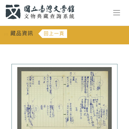
跳到主要內容
:::
藏品資訊
回上一頁
:::