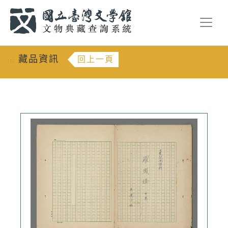
跳到主要內容
:::
藏品資訊
回上一頁
:::