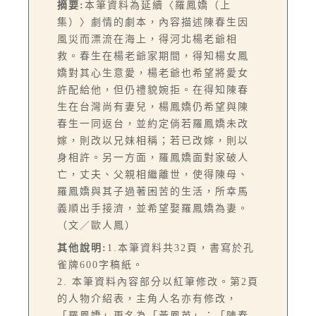
摘要:
本筆資料為延續〈羅鳳嬌（上
集）〉劇情的劇本，內容描述陳春生因
風災而漂流在海上，得河北楊老爺相
救。春生在楊老爺家期間，得知楊女鳳
嬌對其心生意愛，楊老爺也希望將愛女
許配給他，但仍禮貌婉拒。在得知陳春
生在台灣尚有妻兒，楊鳳嬌仍希望與陳
春生一同返台，並約定倘若羅鳳嬌未改
嫁，則改以兄妹相稱；若已改嫁，則以
身相許。另一方面，羅鳳嬌面對家破人
亡，丈夫、父親相繼離世，使得陳母、
羅鳳嬌與其子過著困苦的生活，所幸馬
義順出手接濟，並希望娶羅鳳嬌為妻。
（文／歐人鳳）
其他說明:
1.本筆資料共32頁，書寫於孔
雀牌600字稿紙。
2. 本筆資料內容部分以紅筆修改。第2頁
的人物介紹表，主角人名亦有修改，
「羅鳳嬌」更名為「黃鳳英」；「陳春