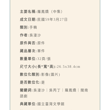
主要名稱:
羅鳳嬌（中集）
成文日期:
民國59年3月27日
類別:
手稿
作者:
吳漫沙
原件與否:
原件
藏品層次:
單件
數量單位:
32頁/張
尺寸大小(長*寬*高):
26.5x38.4cm
數位化類別:
影像(圖片)
是否數位化:
是
關鍵詞:
吳漫沙｜吳丙丁｜羅鳳嬌｜閩南
語劇
典藏單位:
國立臺灣文學館