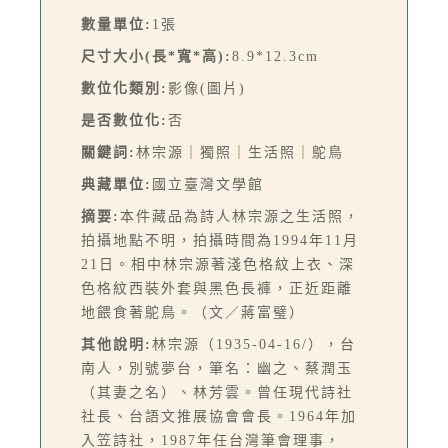
數量單位:
1張
尺寸大小(長*寬*高):
8.9*12.3cm
數位化類別:
影像(圖片)
是否數位化:
否
關鍵詞:
林宗源｜獨照｜生活照｜鴕鳥
典藏單位:
國立臺灣文學館
摘要:
本件藏品為詩人林宗源之生活照，
拍攝地點不明，拍攝時間為1994年11月
21日。相中林宗源著淺色格紋上衣、深
色格紋西裝外套與黑色長褲，正近距離
地餵食著鴕鳥。（文／蔣富璧）
其他說明:
林宗源（1935-04-16/），台
南人，別號夢台，筆名：幽之、蔡潤玉
（其妻之名）、林芳雲。曾任現代詩社
社長、台語文推展協會會長。1964年加
入笠詩社，1987年任台灣筆會理事，