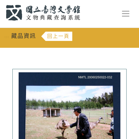
跳到主要內容
:::
藏品資訊
回上一頁
:::