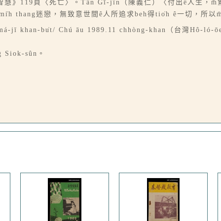
119頁〈死亡〉。Tân Gī-jîn（陳義仁）〈付出ê人生，m̄
̍h thang迷戀，無致意世間ê人所追求beh得tio̍h ê一切，所以m̄
á-jī khan-bu̍t/ Chú āu 1989.11 chhòng-khan（台灣H
Siok-sûn。