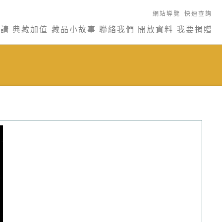
網站導覽
快速查詢
申請
典藏加值
藏品小故事
聯絡我們
開放資料
我要捐贈