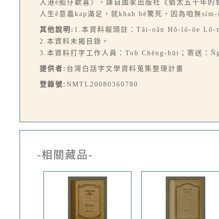
入港ê船仔歡喜〉，譯自國家出版社《猶太五千年的智慧》
人生ê意義kap滿足，就khah bē驚死，因為咱無sím-mi
其他說明:
1.本資料報頭註：Tâi-oân Hô-ló-ōe Lô-m
2.本資料未揭目錄。
3.本資料打字工作人員：Toh Chēng-hūi；寄送：N̂g 
提供者:
台灣白話字文學資料蒐集整理計畫
登錄號:
NMTL20080360780
-相關藏品-