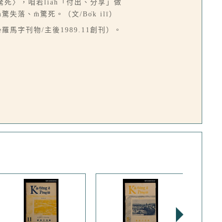
驚死〉，咱若lia̍h「付出、分享」做
驚失落、m̄驚死。（文/Bo̍k ilī）
ô-ló-ōe羅馬字刊物/主後1989.11創刊）。