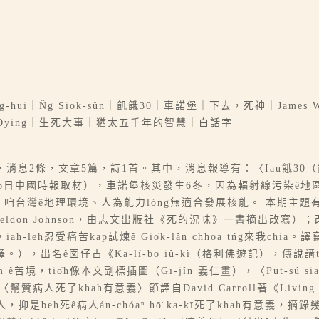
ūi｜N̂g Siok-sûn｜飢餓30｜車諾堡｜下去，死神｜James W
With Dying｜生死大事｜猶太五千年的智慧｜白話字
，消息2條，文章5篇，詩1首。其中，消息報導有：〈Iau餓30（
日中國時報取材），車諾堡核災發生6冬，因為輻射線污染ê地區、
分之一；咱台灣ê地理環境、人為能力lóng無適合發展核能。 本期
ldon Johnson，由志文出版社《死的況味》一書摘出改寫）；
-leh忍受痛苦kap試煉ê Gio̍k-lân chhōa tńg來我chia。譯
出名ê囡仔古《Ka-lí-bō iû-kì（格利佛遊記），傳說講t
苦境，tio̍h像本文副標插圖（Gī-jîn 義仁畫），〈Put-sú sia
幫贊病人死了khah有意義〉節譯自David Carroll著《Living
人，抑是beh死ê病人án-chóaⁿ hō͘ ka-kī死了khah有意