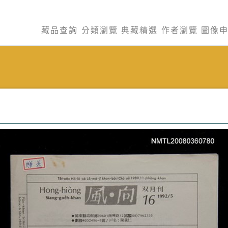
藏品查詢
分類瀏覽
典藏精選
作者瀏覽
圖像