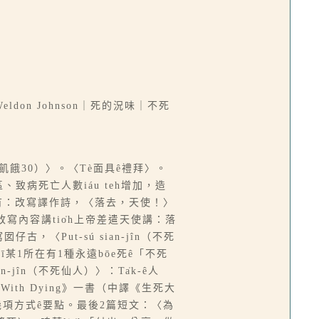
eldon Johnson｜死的況味｜不死
飢餓30）〉。〈Tè面具ê禮拜〉。
致病死亡人數iáu teh增加，造
主題有：改寫譯作詩，〈落去，天使！〉
改寫內容講tio̍h上帝差遣天使講：落
寫囡仔古，〈Put-sú sian-jîn（不死
ī某1所在有1種永遠bōe死ê「不死
n-jîn（不死仙人）〉：Ta̍k-ê人
 With Dying》一書（中譯《生死大
義，摘錄幾項方式ê要點。最後2篇短文：〈為