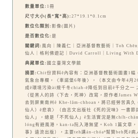
數量單位:
1冊
尺寸大小(長*寬*高):
27*19.1*0.1cm
數位化類別:
影像(圖片)
是否數位化:
是
關鍵詞:
風向｜陳義仁｜亞洲基督教藝術｜Toh Chēng-h
仙人｜格利佛遊記｜David Carroll｜Living 
典藏單位:
國立臺灣文學館
摘要:
Chit份資料ê內容有：亞洲基督教藝術圖畫1幅
氣象台專欄，〈車諾堡6年後〉，（本文由今年4月26
成ê環境污染ài規千冬chiah-ē降低到目前ê千
（從黑人的詩〈下去，死神〉改寫，原作者James We
去到屏東南州ê Khe-lâm-chhoan，將已經勞苦真久，iah
仙人）ê悲哀〉（由志文出版社《死的況味》一書節譯。），
仙人」，總是「不死仙人」ê生活實況是無chi̍h-chām ê
lóng有避風港，kan-ta阮入港無望。Koh 1篇文章，〈
事》遠流出版），主要teh講án-chóaⁿ幫贊beh死ê病