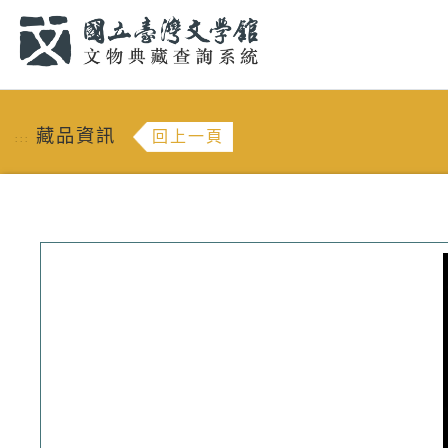
跳到主要內容
:::
藏品資訊
回上一頁
:::