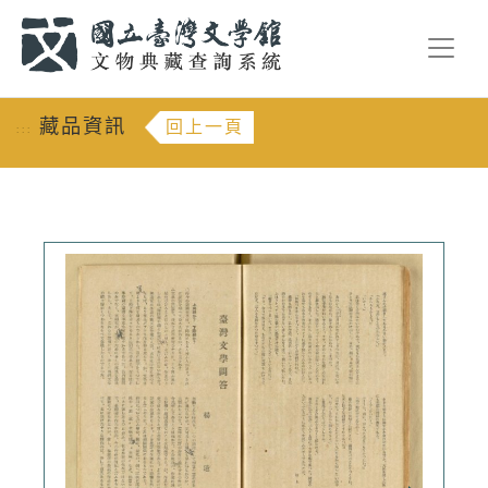
跳到主要內容
:::
藏品資訊
回上一頁
:::