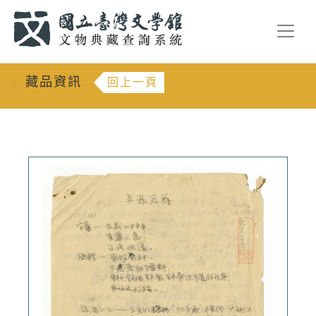
跳到主要內容
:::
藏品資訊
回上一頁
:::