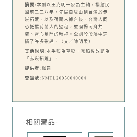
摘要:
本劇以王克明一家為主軸，描繪民
國前二二八年，先民自唐山到台灣於赤
崁拓荒，以及荷蘭人據台後，台灣人同
心抵擋荷蘭人的過程，並闡揚同舟共
濟、齊心奮鬥的精神。全劇於段落中穿
插了許多歌謠。（文／陳明柔）
其他說明:
本手稿為草稿，完稿後改題為
「赤崁拓荒」。
提供者:
楊建
登錄號:
NMTL20050040004
-相關藏品-