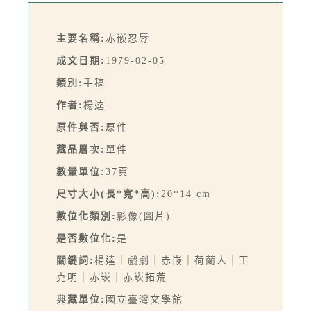
主要名稱:
赤嵌忍辱
成文日期:
1979-02-05
類別:
手稿
作者:
楊逵
原件與否:
原件
藏品層次:
單件
數量單位:
37頁
尺寸大小(長*寬*高):
20*14 cm
數位化類別:
影像(圖片)
是否數位化:
是
關鍵詞:
楊逵｜戲劇｜赤嵌｜荷蘭人｜王
克明｜赤崁｜赤崁拓荒
典藏單位:
國立臺灣文學館