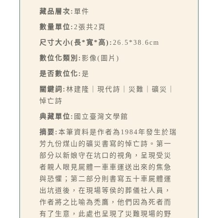
藏品層次:
單件
數量單位:
2張共2頁
尺寸大小(長*寬*高):
26.5*38.6cm
數位化類別:
影像(圖片)
是否數位化:
是
關鍵詞:
林建隆｜現代詩｜災難｜礦災｜
悼亡詩
典藏單位:
國立臺灣文學館
摘要:
本筆資料是作者為1984年發生於瑞
芳九份煤山的礦災書寫的悼亡詩。第一
部分以新娘守在坑口的視角，呈現受災
者親人眼見屍體一車車運送出來的焦急
與恐懼；第二部分則書寫五十車屍體運
出坑道後，在現場等侯的葬儀社人員，
作者將之比喻為禿鷹，他們因為死者而
有了生意，此處也呈現了災難現場的野