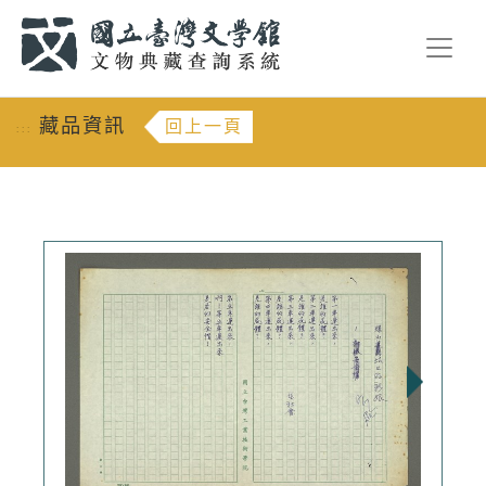
跳到主要內容
:::
藏品資訊
回上一頁
:::