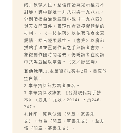
的」象徵人民，藉信件語氣揭示權力不
對等。詩中提及一九八四與一九八九，
分別暗指喬治歐威爾小說《一九八四》
與天安門事件，表現作者對極權體制的
批判。。〈一枝花落〉以花著我身來寫
愛情，語言輕柔感性。〈書簽〉以魔幻
拼貼手法並置創作者之手與讀者書簽，
象徵創作隨時間老去，仍盼讀者在閱讀
中共鳴並回以掌聲。（文／廖堅均）
其他說明:
1.本筆資料2張共2頁，書寫於
空白紙。
2.本筆資料無抄寫者署名。
3.本筆資料收錄於 《台灣現代詩手抄
本》（臺北：九歌，2014），頁246-
247。
4.鈐印：感覺似海（閒章，篆書朱
文）、無為（閒章，草書朱文）、摯友
情（閒章，篆書朱文）。