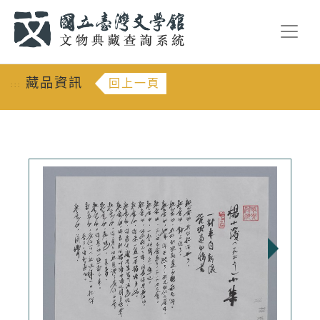
跳到主要內容
:::
藏品資訊
回上一頁
:::