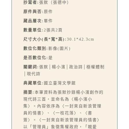
抄寫者:
張默（張德中）
原件與否:
原件
藏品層次:
單件
數量單位:
2張共2頁
尺寸大小(長*寬*高):
30.1*42.3cm
數位化類別:
影像(圖片)
是否數位化:
是
關鍵詞:
張默│楊小濱│政治詩│極權體制
│現代詩
典藏單位:
國立臺灣文學館
摘要:
本筆資料為張默抄錄楊小濱創作的
現代詩三首，並命名為〈楊小濱小
集〉。內容依序為〈一封來自新浪管理
員的情書〉、〈一枝花落〉、〈書
簽〉。〈一封來自新浪管理員的情書〉
以「管理員」象徵集權政府，「親愛