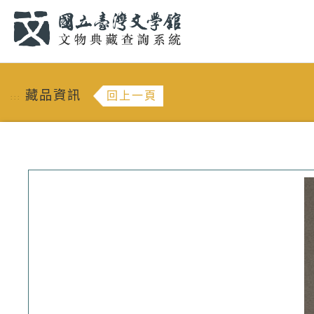
跳到主要內容
:::
藏品資訊
回上一頁
:::