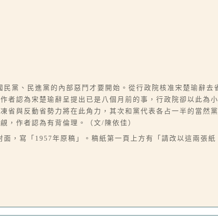
國民黨、民進黨的內部惡鬥才要開始。從行政院核准宋楚瑜辭去
，作者認為宋楚瑜辭呈提出已是八個月前的事，行政院卻以此為
，凍省與反動省勢力將在此角力，其次和黨代表各占一半的當然
覦，作者認為有背倫理。（文/陳依佳）
面，寫「1957年原稿」。稿紙第一頁上方有「請改以這兩張