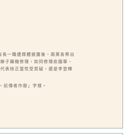
省長一職遭媒體披露後，兩黨各祭出
小辮子藉機修理，如同修理俞國華、
黨代表除正當性受質疑，還是李登輝
紙，前傳者作廢」字樣。