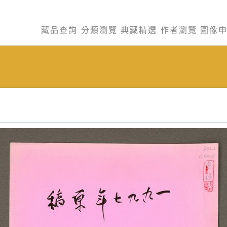
藏品查詢
分類瀏覽
典藏精選
作者瀏覽
圖像