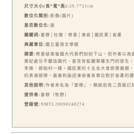
尺寸大小(長*寬*高):
29.7*21cm
數位化類別:
影像(圖片)
是否數位化:
是
關鍵詞:
姜穆│杜陵｜修憲│凍省│國民黨│省產
典藏單位:
國立臺灣文學館
摘要:
修憲結束後國大代表們紛紛下山，但作者以為
黨紀處分不聽話國代，甚至有監聽案羅生門的發生
李煥、郝柏村一樣。國民黨的十五全大會即將展開
的表演部隊。最後則論述凍省後各單位對於省產的覬
其他說明:
作者本名為「姜穆」。稿紙前有二頁裝訂封
提供者:
姜穆（牧野）
登錄號:
NMTL20090240274