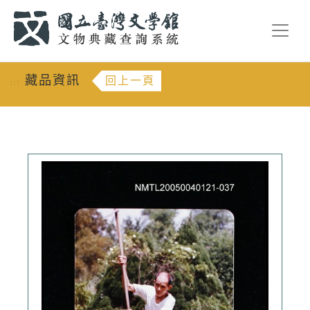
跳到主要內容
:::
藏品資訊
回上一頁
:::