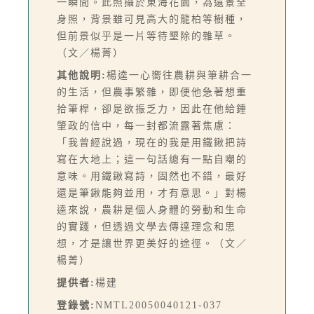
一瞬間。此照攝於東海花園，為遠景全
身照，背景雖可見高大的龍柏等樹種，
但前景似乎是一片等待墾除的雜草。
（文／楊菁）
其他說明:
楊逵一心嚮往農耕與筆耕合一
的生活，但農事繁雜，即便他急著想重
拾筆桿，卻是欲振乏力，因此在他給鍾
肇政的信中，每一封都流露著焦慮：
「我曾經說過，現在的我是用鐵鍬把詩
寫在大地上；這一句話總有一點自嘲的
意味。用鐵鍬寫詩，固然也不錯，最好
還是筆鍬能夠並用，才有意思。」對楊
逵來說，農耕是個人身體的勞動和生命
的實踐，但透過文學去傳達理念和思
想，才是讓世界更美好的途徑。（文／
楊菁）
提供者:
楊建
登錄號:
NMTL20050040121-037