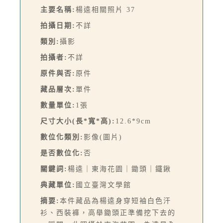
主要名稱:
楊逵相關照片 37
拍攝日期:
不詳
類別:
攝影
拍攝者:
不詳
原件與否:
原件
藏品層次:
單件
數量單位:
1張
尺寸大小(長*寬*高):
12.6*9cm
數位化類別:
影像(圖片)
是否數位化:
否
關鍵詞:
楊逵｜東海花園｜鋤頭｜鐵鍬
典藏單位:
國立臺灣文學館
摘要:
本件藏品為楊逵身穿短袖白色汗
衫、西裝褲，高舉鋤頭正準備挖下去的