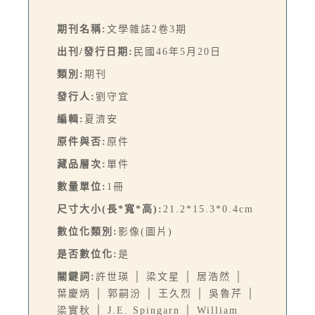
期刊名稱:
文學雜誌2卷3期
出刊/發行日期:
民國46年5月20日
類別:
期刊
發行人:
劉守宜
編輯:
夏濟安
原件與否:
原件
藏品層次:
單件
數量單位:
1冊
尺寸大小(長*寬*高):
21.2*15.3*0.4cm
數位化類別:
影像(圖片)
是否數位化:
是
關鍵詞:
許世瑛 │ 梁文星 │ 居浩然 │
葉慶炳 │ 郭嗣汾 │ 王久烈 │ 吳魯芹 │
梁實秋 │ J.E. Spingarn │ William