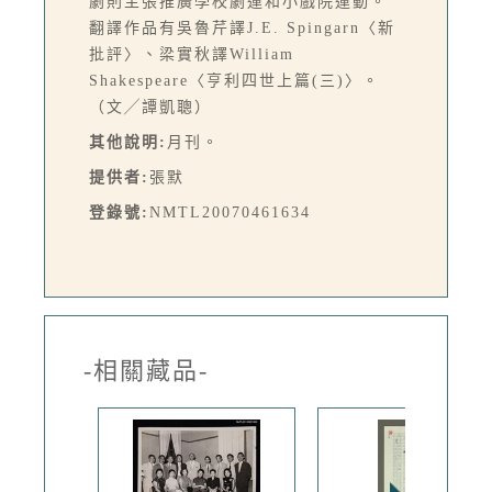
劇則主張推廣學校劇運和小戲院運動。
翻譯作品有吳魯芹譯J.E. Spingarn〈新
批評〉、梁實秋譯William
Shakespeare〈亨利四世上篇(三)〉。
（文╱譚凱聰）
其他說明:
月刊。
提供者:
張默
登錄號:
NMTL20070461634
-相關藏品-