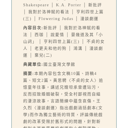
Shakespeare │ K.A. Porter │ 新批評
│ 我對於洛神賦的看法 │ 亨利四世上篇
(三) │ Flowering Judas │ 漫談劇運
內容目次:
新批評 │ 我對於洛神賦的看
法 │ 西珈 │ 說愛情 │ 晏幾道及其「小
山詞」 │ 亨利四世上篇(三) │ 不貞的女
人 │ 老更夫和他的狗 │ 鴻溝 │ 漫談劇
運 │ 棄兒(二)
典藏單位:
國立臺灣文學館
摘要:
本期內容包含文稿10篇、詩稿4
篇、短文2篇。黃思騁〈不貞的女人〉追
憶童年往事，講述兄嫂坦承曾遭玷污，
反而招致婚姻破裂，受全村鄙視而自縊
的淒涼故事，言語簡練中蘊含哀傷。王
久烈〈漫談劇運〉指出戲劇涵括劇本(文
學)而作為獨立藝術的特質，評論傳統戲
劇的改革受限於舊形式的問題，針對新