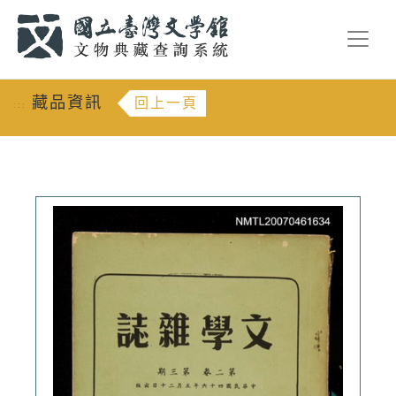
跳到主要內容
:::
藏品資訊
回上一頁
:::