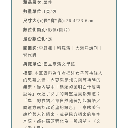
藏品層次:
單件
數量單位:
1頁/張
尺寸大小(長*寬*高):
26.4*33.6cm
數位化類別:
影像(圖片)
是否數位化:
是
關鍵詞:
李野楓｜料羅灣｜大海洋詩刊｜
現代詩
典藏單位:
國立臺灣文學館
摘要:
本筆資料為作者描述女子等待歸人
的思慕之情，內容滿是想念與等待時的
無奈。從內容中「碼頭的風明白什麼叫
癡等」表達了女子的盼望連風都知道；
「岸上的衣裙／都自然隨著打起旗語／
向遠方飛招起盼望的訊息」，意味著無
論盼著人的歸來，或是遠方捎來的隻字
片語，都在碼頭旁化為一股想望。（文