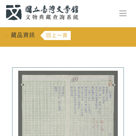
跳到主要內容
:::
藏品資訊
回上一頁
:::