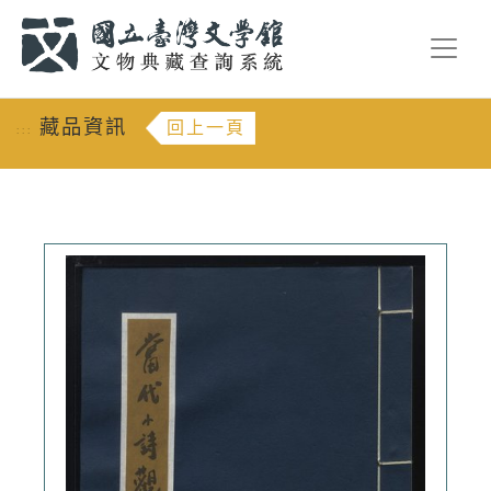
跳到主要內容
:::
藏品資訊
回上一頁
:::