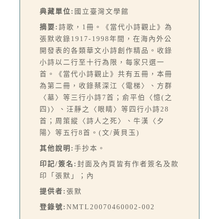
典藏單位:
國立臺灣文學館
摘要:
詩歌，1冊。《當代小詩觀止》為
張默收錄1917-1998年間，在海內外公
開發表的各類華文小詩創作精品。收錄
小詩以二行至十行為限，每家只選一
首。《當代小詩觀止》共有五冊，本冊
為第二冊，收錄蔡深江〈電梯〉、方群
〈墓〉等三行小詩7首；俞平伯〈憶(之
四)〉、汪靜之〈眼睛〉等四行小詩28
首；周策縱〈詩人之死〉、牛漢〈夕
陽〉等五行8首。(文/黃貝玉)
其他說明:
手抄本。
印記/簽名:
封面及內頁皆有作者簽名及款
印「張默」；內
提供者:
張默
登錄號:
NMTL20070460002-002