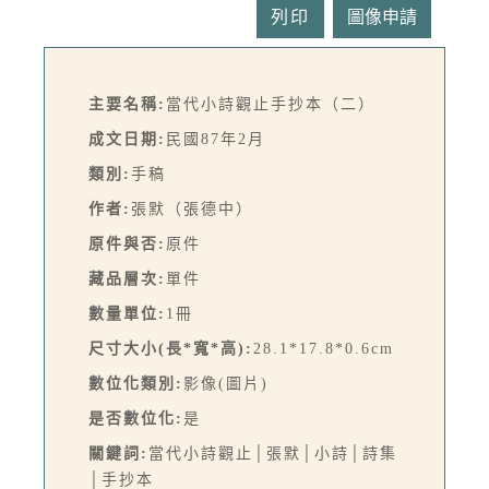
列印
主要名稱:
當代小詩觀止手抄本（二）
成文日期:
民國87年2月
類別:
手稿
作者:
張默（張德中）
原件與否:
原件
藏品層次:
單件
數量單位:
1冊
尺寸大小(長*寬*高):
28.1*17.8*0.6cm
數位化類別:
影像(圖片)
是否數位化:
是
關鍵詞:
當代小詩觀止│張默│小詩│詩集
│手抄本