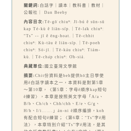
關鍵詞:
白話字｜讀本｜教科書｜教材｜
公報社｜ Dan Beeby
內容目次:
Tē-gō͘ chiuⁿ: Jī-bú ê sūn-sū
kap Té-kù ê liān-si̍p.｜Tē-la̍k chiuⁿ:
“Ts” -- jī ê ēng-hoat.｜Tē-chhit
chiuⁿ: Kù-tāu ê liān-si̍p.｜Tē-poeh
chiuⁿ: Sò͘-jī.｜Tē-káu chiuⁿ: Tiám-
kù.｜Tē-cha̍p chiuⁿ: O̍h-siá.
典藏單位:
國立臺灣文學館
摘要:
Chit份資料是beh提供hō͘主日學使
用ê白話字讀本之一，本資料是對第5章
～第10章，〈第5章：字母ê順序kap短句
ê練習〉，本章是按照英文字母「A/a、
B/b、Ch/ch、Chh/chh、E/e、G/g、
H/h、I/i…….」án-ni ê順序編排，koh
有配合短句ê練習；〈第6章：“Ts”字ê用
法〉，本章特別介紹“Ts”字ê用法，是其