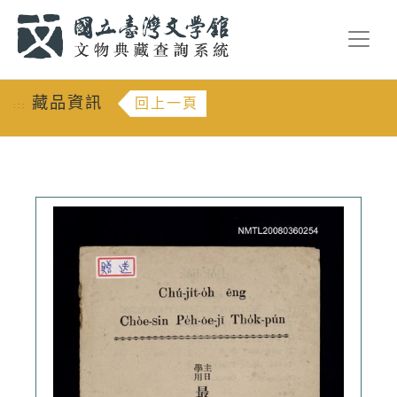
跳到主要內容
:::
藏品資訊
回上一頁
:::