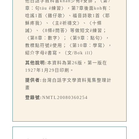
他白話字教科書khah少有ê安排；〈第7
章：句tāu ê練習〉，第7章後面koh有：
唸謠1首〈雞仔歌〉、福音詩歌1首〈耶
穌疼我〉、〈主ê祈禱文〉、〈十條
誡〉、〈8條ê問答〉等做短文ê練習；
〈第8章：數字〉；〈第9章：點句〉，
教標點符號ê使用；〈第10章：學寫〉，
紹介字母ê書寫。（文/Bo̍k ilī）
其他說明:
本資料為第26版，第一版在
1927年1月29日印刷。
提供者:
台灣白話字文學資料蒐集整理計
畫
登錄號:
NMTL20080360254