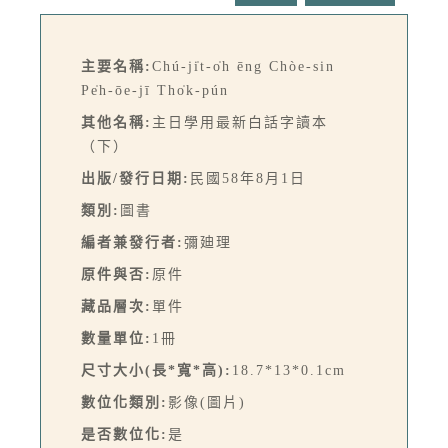
主要名稱:
Chú-ji̍t-o̍h ēng Chòe-sin
Pe̍h-ōe-jī Tho̍k-pún
其他名稱:
主日學用最新白話字讀本
（下）
出版/發行日期:
民國58年8月1日
類別:
圖書
編者兼發行者:
彌廸理
原件與否:
原件
藏品層次:
單件
數量單位:
1冊
尺寸大小(長*寬*高):
18.7*13*0.1cm
數位化類別:
影像(圖片)
是否數位化:
是