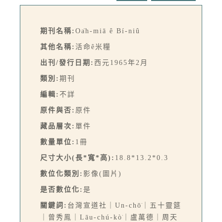
期刊名稱:
Oa̍h-miā ê Bí-niû
其他名稱:
活命ê米糧
出刊/發行日期:
西元1965年2月
類別:
期刊
編輯:
不詳
原件與否:
原件
藏品層次:
單件
數量單位:
1冊
尺寸大小(長*寬*高):
18.8*13.2*0.3
數位化類別:
影像(圖片)
是否數位化:
是
關鍵詞:
台灣宣道社｜Un-chō͘｜五十靈筵
｜曾秀鳯｜Lāu-chú-kò͘｜盧萬德｜周天