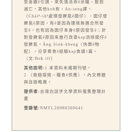
受金銀ê引誘，來失落活命ê米糧，致到
滅亡。其他koh有，An-seng譯，
〈Cháiⁿ-iūⁿ處理發脾氣ê囡仔〉，囡仔發
脾氣ê原因，有ê是因為環境無適合所發
生ê，也有因為囡仔本身ê原因發生ê；針
對發脾氣ê原因來進行改善kap消除囡仔ê
發脾氣。Âng Siok-kheng〈快樂ê物
配〉，分享煮食ê經驗kap食譜1篇。
（文/Bo̍k ilī）
其他說明:
1.本資料未揭期刊號。
2.〈南極探險－糧食ê供應〉，內文標題
與目錄略異。
提供者:
台灣白話字文學資料蒐集整理計
畫
登錄號:
NMTL20080360641