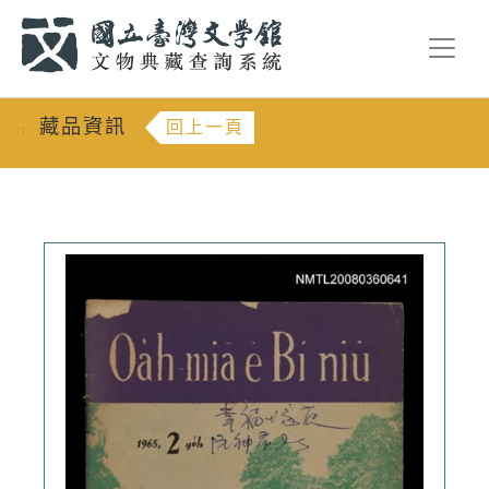
跳到主要內容
:::
藏品資訊
回上一頁
:::