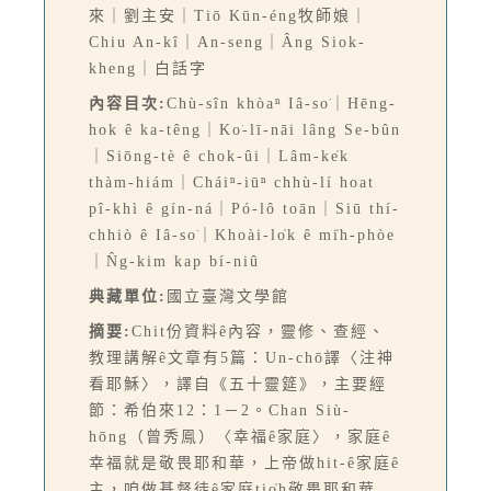
來｜劉主安｜Tiō Kūn-éng牧師娘｜
Chiu An-kî｜An-seng｜Âng Siok-
kheng｜白話字
內容目次:
Chù-sîn khòaⁿ Iâ-so͘｜Hēng-
hok ê ka-têng｜Ko͘-lī-nāi lâng Se-bûn
｜Siōng-tè ê chok-ûi｜Lâm-ke̍k
thàm-hiám｜Cháiⁿ-iūⁿ chhù-lí hoat
pî-khì ê gín-ná｜Pó-lô toān｜Siū thí-
chhiò ê Iâ-so͘｜Khoài-lo̍k ê mi̍h-phòe
｜N̂g-kim kap bí-niû
典藏單位:
國立臺灣文學館
摘要:
Chit份資料ê內容，靈修、查經、
教理講解ê文章有5篇：Un-chō͘譯〈注神
看耶穌〉，譯自《五十靈筵》，主要經
節：希伯來12：1－2。Chan Siù-
hōng（曾秀鳯）〈幸福ê家庭〉，家庭ê
幸福就是敬畏耶和華，上帝做hit-ê家庭ê
主，咱做基督徒ê家庭tio̍h敬畏耶和華