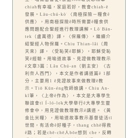
chiah有幸福，家庭若好，教會chiah-ē
發展。Lāu-chú-kò͘ 〈南極探險－糧食ê
供應〉，用南極探險ê時所需要ê糧食供
應問題配合聖經進行教理講解。Lô͘ Bān-
tek（盧萬德）譯，〈保羅傳〉，繼續介
紹聖經人物保羅。Chiu Thian-lâi（周
天來）譯，〈受恥笑ê耶穌〉，耶穌受恥
笑ê經驗。用喻道故事、見證做教理教示
ê文章3篇：Lâu Chú-an（劉主安）〈古
利奈人西門〉，本文是作者講道篇ê 1部
分，主要用1 ê見證故事來做教理ê教
示。Tiō Kūn-éng牧師娘講，Chiu An-
kî筆，〈上帝ê作為〉，本文是大專學生
聯誼會tī Í-ló-lo̍k大學舉行ê大專學生靈
修會中，用見證做教理教示ê講道。〈黃
金比米糧〉，用喻道故事教示基督徒活tī
世間，有活命ê好種子，thang chhē得救
ê路；若是chē-chē人bōe想到 che，反轉