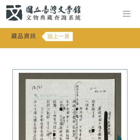
跳到主要內容
:::
藏品資訊
回上一頁
:::