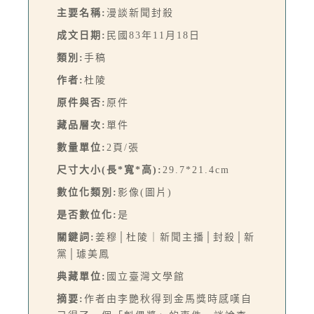
主要名稱:
漫談新聞封殺
成文日期:
民國83年11月18日
類別:
手稿
作者:
杜陵
原件與否:
原件
藏品層次:
單件
數量單位:
2頁/張
尺寸大小(長*寬*高):
29.7*21.4cm
數位化類別:
影像(圖片)
是否數位化:
是
關鍵詞:
姜穆│杜陵｜新聞主播│封殺│新
黨│璩美鳳
典藏單位:
國立臺灣文學館
摘要:
作者由李艷秋得到金馬獎時感嘆自