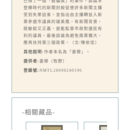
己得了一個「魁儡獎」的事件，談論李
登輝時代的新聞封殺促使許多新聞主播
受到失業迫害。並指出由主播轉投入新
黨參選市議員的璩美鳳，有新聞背景，
既敏銳又正義，是能監督市政對選民有
利的議員。最後談論為避免兩黨獨大，
應再扶持第三個政黨。（文/陳依佳）
其他說明:
作者本名為「姜穆」。
提供者:
姜穆（牧野）
登錄號:
NMTL20090240196
-相關藏品-