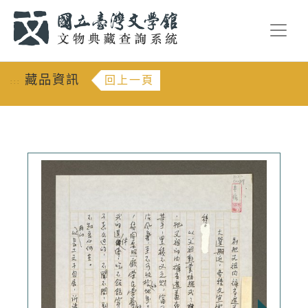
跳到主要內容
:::
藏品資訊
回上一頁
:::