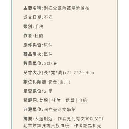
主要名稱:
別把父祖內褲當遮羞布
成文日期:
不詳
類別:
手稿
作者:
杜陵
原件與否:
原件
藏品層次:
單件
數量單位:
6頁/張
尺寸大小(長*寬*高):
29.7*20.9cm
數位化類別:
影像(圖片)
是否數位化:
是
關鍵詞:
姜穆│杜陵｜選舉│血統
典藏單位:
國立臺灣文學館
摘要:
大選期近，作者見到有文宣以父祖
勳業炫耀強調貴族血統。作者認為祖先