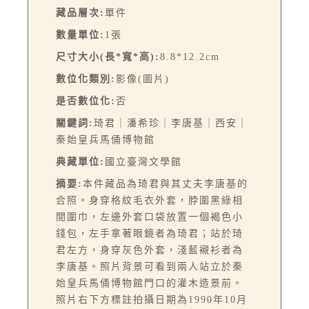
藏品層次:
單件
數量單位:
1張
尺寸大小(長*寬*高):
8.8*12.2cm
數位化類別:
影像(圖片)
是否數位化:
否
關鍵詞:
琦君｜潘希珍｜李唐基｜西安｜
秦始皇兵馬俑博物館
典藏單位:
國立臺灣文學館
摘要:
本件藏品為琦君與其丈夫李唐基的
合照。身穿格紋毛衣外套，脖圍黑綠相
間圍巾，左邊外套口袋放置一個褐色小
錢包，左手拿著眼鏡者為琦君；站於琦
君左方，身穿灰色外套，淺藍襯衫者為
李唐基。照片背景可看到兩人站立於秦
始皇兵馬俑博物館門口的灌木造景前。
照片右下方標註拍攝日期為1990年10月