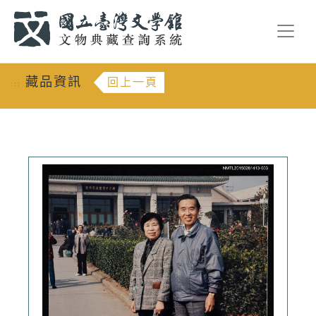
跳到主要內容
:::
藏品資訊
回上一頁
:::