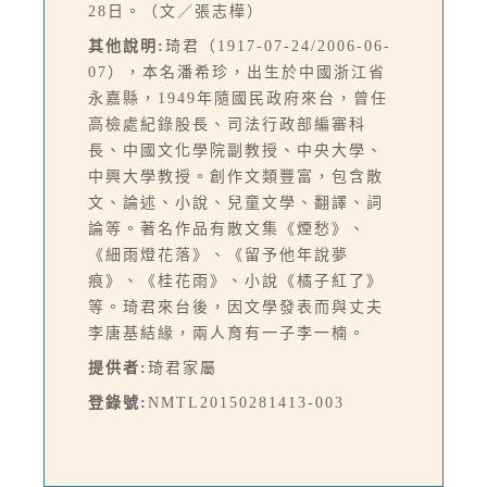
28日。（文／張志樺）
其他說明:
琦君（1917-07-24/2006-06-
07），本名潘希珍，出生於中國浙江省
永嘉縣，1949年隨國民政府來台，曾任
高檢處紀錄股長、司法行政部編審科
長、中國文化學院副教授、中央大學、
中興大學教授。創作文類豐富，包含散
文、論述、小說、兒童文學、翻譯、詞
論等。著名作品有散文集《煙愁》、
《細雨燈花落》、《留予他年說夢
痕》、《桂花雨》、小說《橘子紅了》
等。琦君來台後，因文學發表而與丈夫
李唐基結緣，兩人育有一子李一楠。
提供者:
琦君家屬
登錄號:
NMTL20150281413-003