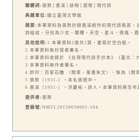
關鍵詞:
張默│愚溪│詠物│感懷│現代詩
典藏單位:
國立臺灣文學館
摘要:
本筆資料為張默抄錄愚溪創作的現代詩兩首，
詩組成，分別為少女、閣樓、天空、星斗、微風、
其他說明:
1.本筆資料2張共2頁，書寫於空白紙。
2.本筆資料無抄寫者署名。
2.本筆資料收錄於 《台灣現代詩手抄本》（臺北：九歌，
3.本筆資料無作者署名。
4.鈐印：百家石雕 （閒章，篆書朱文）、無為（
5.張默（1931-），本名張德中。
6.愚溪（1951-），洪慶祐，詩人。本筆資料將生年
提供者:
張默
登錄號:
NMTL20150030001-104