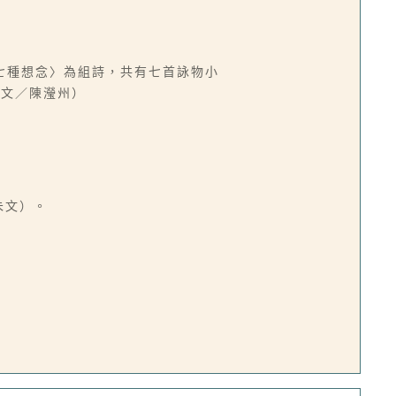
七種想念〉為組詩，共有七首詠物小
（文／陳瀅州）
朱文）。