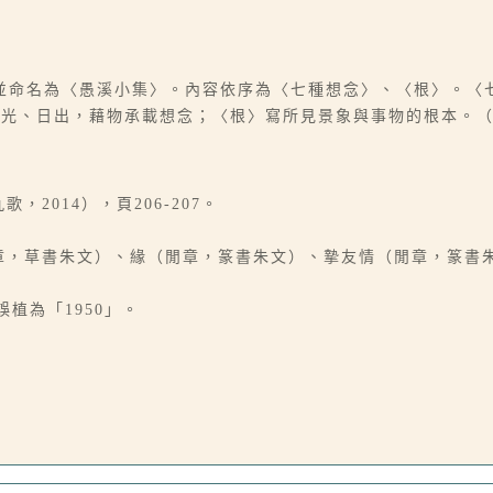
並命名為〈愚溪小集〉。內容依序為〈七種想念〉、〈根〉。〈
霞光、日出，藉物承載想念；〈根〉寫所見景象與事物的根本。
2014），頁206-207。
閒章，草書朱文）、緣（閒章，篆書朱文）、摯友情（閒章，篆書
誤植為「1950」。