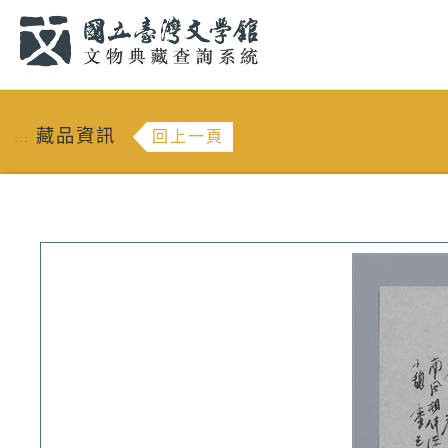
跳到主要內容
:::
藏品資訊
回上一頁
:::