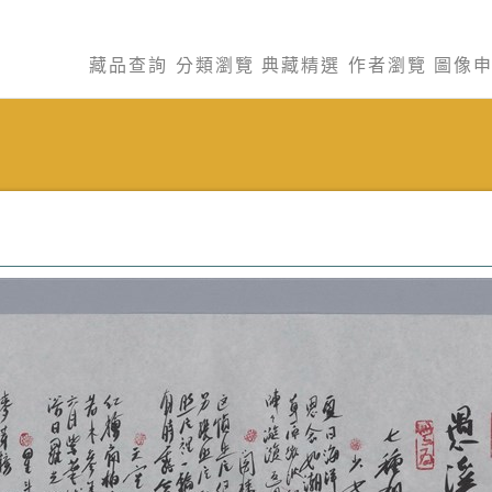
藏品查詢
分類瀏覽
典藏精選
作者瀏覽
圖像