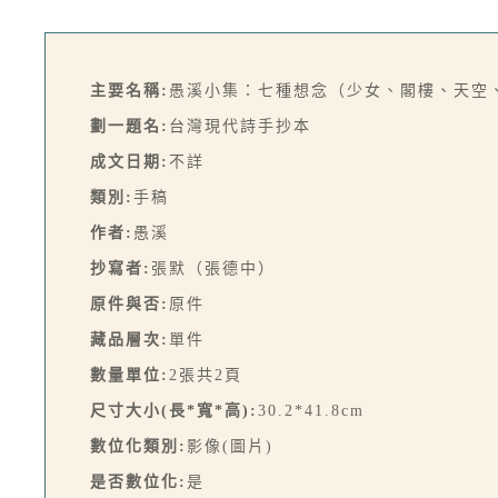
主要名稱:
愚溪小集：七種想念（少女、閣樓、天空
劃一題名:
台灣現代詩手抄本
成文日期:
不詳
類別:
手稿
作者:
愚溪
抄寫者:
張默（張德中）
原件與否:
原件
藏品層次:
單件
數量單位:
2張共2頁
尺寸大小(長*寬*高):
30.2*41.8cm
數位化類別:
影像(圖片)
是否數位化:
是