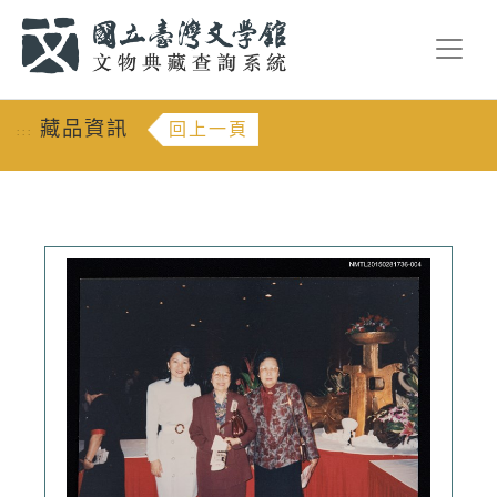
跳到主要內容
:::
藏品資訊
回上一頁
:::