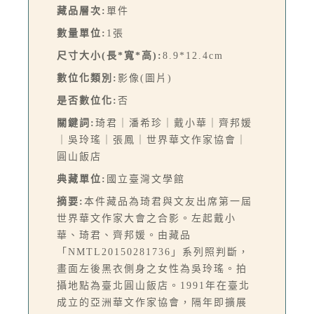
藏品層次:
單件
數量單位:
1張
尺寸大小(長*寬*高):
8.9*12.4cm
數位化類別:
影像(圖片)
是否數位化:
否
關鍵詞:
琦君｜潘希珍｜戴小華｜齊邦媛
｜吳玲瑤｜張鳳｜世界華文作家協會｜
圓山飯店
典藏單位:
國立臺灣文學館
摘要:
本件藏品為琦君與文友出席第一屆
世界華文作家大會之合影。左起戴小
華、琦君、齊邦媛。由藏品
「NMTL20150281736」系列照判斷，
畫面左後黑衣側身之女性為吳玲瑤。拍
攝地點為臺北圓山飯店。1991年在臺北
成立的亞洲華文作家協會，隔年即擴展