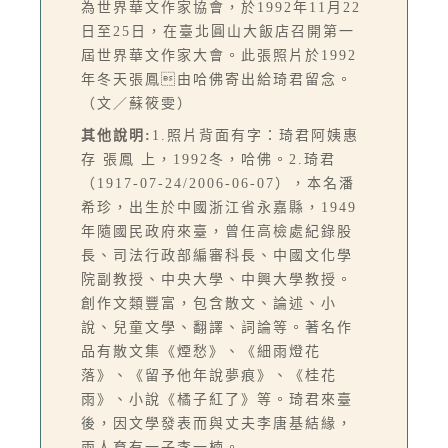
為世界華文作家協會，於1992年11月22
日至25日，在臺北圓山大飯店召開第一
屆世界華文作家大會。此張照片於1992
年冬天張鳳由哈佛寄出給琦君留念。
（文／蘇筱雯）
其他說明:
1.照片背面有字：琦君阿姨惠
存 張鳳 上，1992冬，哈佛。2.琦君
（1917-07-24/2006-06-07），本名潘
希珍，出生於中國浙江省永嘉縣，1949
年隨國民政府來臺，曾任高檢處紀錄股
長、司法行政部編審科長、中國文化學
院副教授、中央大學、中興大學教授。
創作文類豐富，包含散文、論述、小
說、兒童文學、翻譯、詞論等。著名作
品有散文集《煙愁》、《細雨燈花
落》、《留予他年說夢痕》、《桂花
雨》、小說《橘子紅了》等。琦君來臺
後，因文學發表而與丈夫李唐基結緣，
兩人育有一子李一楠。