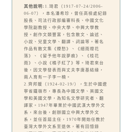
其他說明:
1.琦君（1917-07-24/2006-
06-07），本名潘希珍，曾任高檢處紀錄
股長、司法行政部編審科長、中國文化
學院副教授、中央大學、中興大學教
授。創作文類豐富，包含散文、論述、
小說、兒童文學、翻譯、詞論等。著名
作品有散文集《煙愁》、《細雨燈花
落》、《留予他年說夢痕》、《桂花
雨》、小說《橘子紅了》等。琦君來台
後，因文學發表而與丈夫李唐基結緣，
兩人育有一子李一楠。
2.齊邦媛（1924-02-19/），生於中國遼
寧省鐵嶺市，專長為中國文學、英國文
學和美國文學，為知名文學研究者、翻
譯家。1947年畢業於中國武漢大學外文
系，來台後，創辦國立中興大學外文
系，並任首屆主任，1970年開始任教於
臺灣大學外文系至退休，著有回憶錄