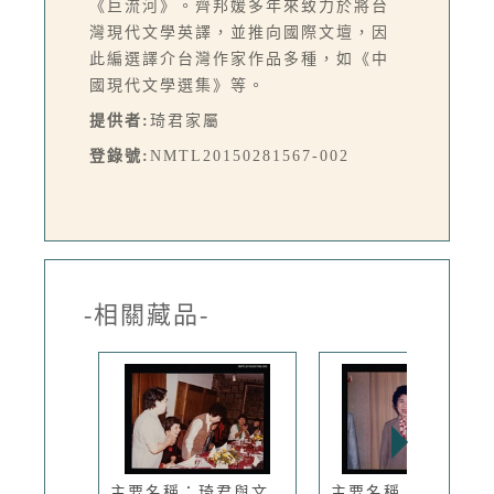
《巨流河》。齊邦媛多年來致力於將台
灣現代文學英譯，並推向國際文壇，因
此編選譯介台灣作家作品多種，如《中
國現代文學選集》等。
提供者:
琦君家屬
登錄號:
NMTL20150281567-002
-相關藏品-
主要名稱：琦君與文
主要名稱：琦君出席