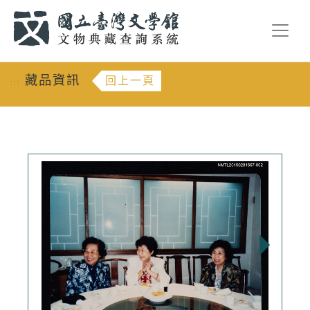
跳到主要內容
:::
藏品資訊
回上一頁
:::