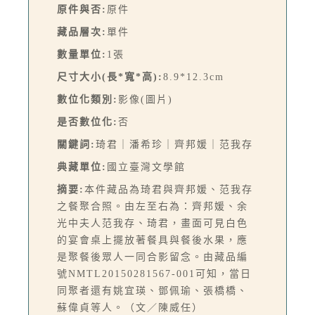
原件與否:
原件
藏品層次:
單件
數量單位:
1張
尺寸大小(長*寬*高):
8.9*12.3cm
數位化類別:
影像(圖片)
是否數位化:
否
關鍵詞:
琦君｜潘希珍｜齊邦媛｜范我存
典藏單位:
國立臺灣文學館
摘要:
本件藏品為琦君與齊邦媛、范我存
之餐聚合照。由左至右為：齊邦媛、余
光中夫人范我存、琦君，畫面可見白色
的宴會桌上擺放著餐具與餐後水果，應
是聚餐後眾人一同合影留念。由藏品編
號NMTL20150281567-001可知，當日
同聚者還有姚宜瑛、鄧佩瑜、張橋橋、
蘇偉貞等人。（文／陳威任）