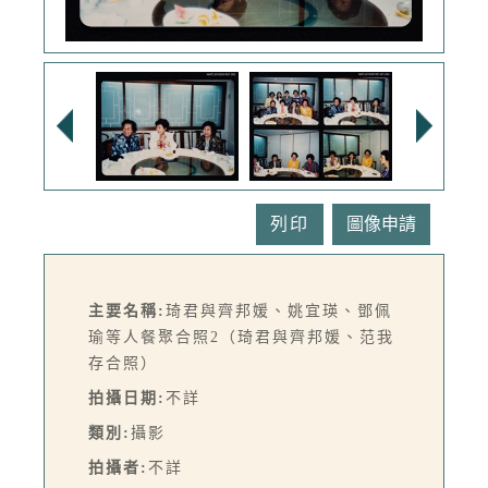
列印
主要名稱:
琦君與齊邦媛、姚宜瑛、鄧佩
瑜等人餐聚合照2（琦君與齊邦媛、范我
存合照）
拍攝日期:
不詳
類別:
攝影
拍攝者:
不詳