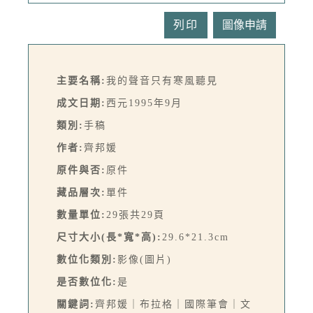
列印
主要名稱:
我的聲音只有寒風聽見
成文日期:
西元1995年9月
類別:
手稿
作者:
齊邦媛
原件與否:
原件
藏品層次:
單件
數量單位:
29張共29頁
尺寸大小(長*寬*高):
29.6*21.3cm
數位化類別:
影像(圖片)
是否數位化:
是
關鍵詞:
齊邦媛｜布拉格｜國際筆會｜文