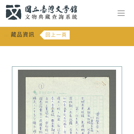
跳到主要內容
:::
藏品資訊
回上一頁
:::