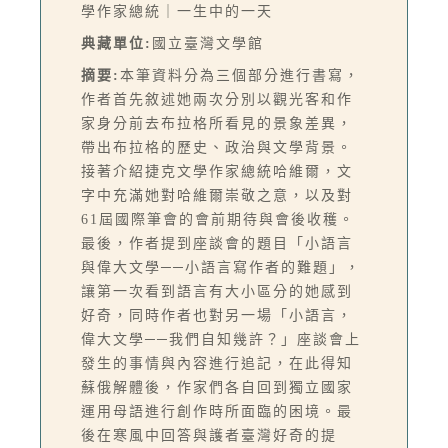
學作家總統｜一生中的一天
典藏單位:
國立臺灣文學館
摘要:
本筆資料分為三個部分進行書寫，
作者首先敘述她兩次分別以觀光客和作
家身分前去布拉格所看見的景象差異，
帶出布拉格的歷史、政治與文學背景。
接著介紹捷克文學作家總統哈維爾，文
字中充滿她對哈維爾崇敬之意，以及對
61屆國際筆會的會前期待與會後收穫。
最後，作者提到座談會的題目「小語言
與偉大文學──小語言寫作者的難題」，
讓第一次看到語言有大小區分的她感到
好奇，同時作者也對另一場「小語言，
偉大文學──我們自知幾許？」座談會上
發生的事情與內容進行追記，在此得知
蘇俄解體後，作家們各自回到獨立國家
運用母語進行創作時所面臨的困境。最
後在寒風中回答與護者臺灣好奇的提