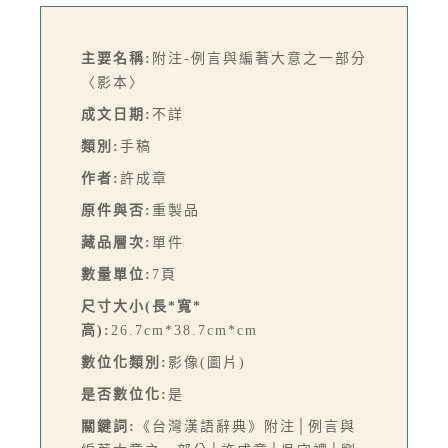
主要名稱:
附注-例言與編著大意之一部分
〈影本〉
成文日期:
不詳
類別:
手稿
作者:
許成章
原件與否:
重製品
藏品層次:
單件
數量單位:
7頁
尺寸大小(長*寬*
高):
26.7cm*38.7cm*cm
數位化類別:
影像(圖片)
是否數位化:
是
關鍵詞:
《台灣漢語辭典》附注│例言與