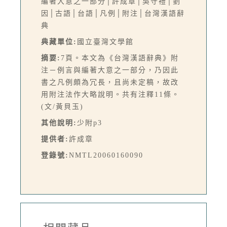
編著大意之一部分│許成章│吳守禮│劉
因│古語│台語│凡例│附注│台灣漢語辭
典
典藏單位:
國立臺灣文學館
摘要:
7頁。本文為《台灣漢語辭典》附
注－例言與編著大意之一部分，乃因此
書之凡例頗為冗長，且尚未定稿，故改
用附注法作大略說明。共有注釋11條。
(文/黃貝玉)
其他說明:
少附p3
提供者:
許成章
登錄號:
NMTL20060160090