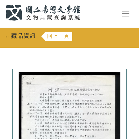
跳到主要內容
:::
藏品資訊
回上一頁
:::