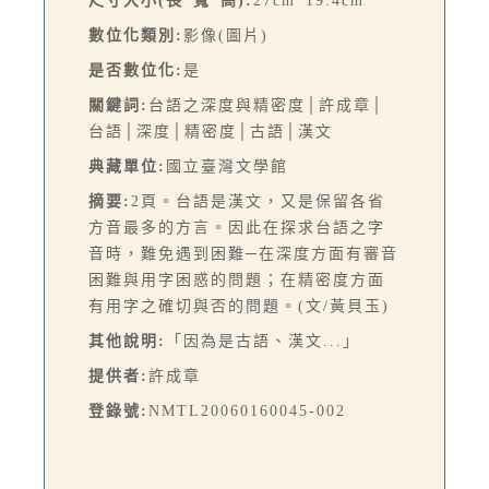
尺寸大小(長*寬*高):
27cm*19.4cm
數位化類別:
影像(圖片)
是否數位化:
是
關鍵詞:
台語之深度與精密度│許成章│
台語│深度│精密度│古語│漢文
典藏單位:
國立臺灣文學館
摘要:
2頁。台語是漢文，又是保留各省
方音最多的方言。因此在探求台語之字
音時，難免遇到困難─在深度方面有審音
困難與用字困惑的問題；在精密度方面
有用字之確切與否的問題。(文/黃貝玉)
其他說明:
「因為是古語、漢文...」
提供者:
許成章
登錄號:
NMTL20060160045-002