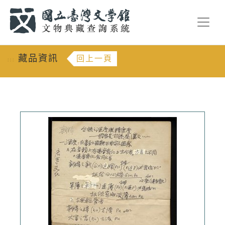
跳到主要內容
:::
藏品資訊
回上一頁
:::