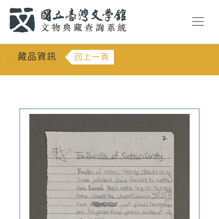
跳到主要內容
:::
藏品資訊
回上一頁
:::