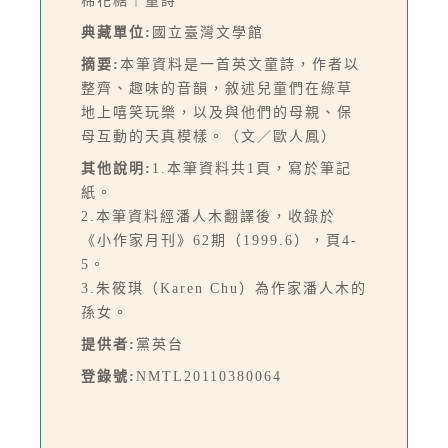
棉花糖｜童詩
典藏單位:
國立臺灣文學館
摘要:
本筆資料是一首英文童詩，作者以
整齊、趣味的音韻，敘述兒童們在綠草
地上嘻笑玩樂，以及與他們的母親、保
母互動的天真模樣。（文／歐人鳳）
其他說明:
1.本筆資料共1頁，寫於筆記
紙。
2.本筆資料經潘人木翻譯後，收錄於
《小作家月刊》62期（1999.6），頁4-
5。
3.朱筱琪（Karen Chu）為作家潘人木的
孫女。
提供者:
黨英台
登錄號:
NMTL20110380064