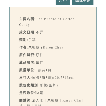
列印
主要名稱:
The Bundle of Cotton
Candy
成文日期:
不詳
類別:
手稿
作者:
朱筱琪 (Karen Chu)
原件與否:
原件
藏品層次:
單件
數量單位:
1張共1頁
尺寸大小(長*寬*高):
20.7*13cm
數位化類別:
影像(圖片)
是否數位化:
是
關鍵詞:
潘人木｜朱筱琪｜Karen Chu｜