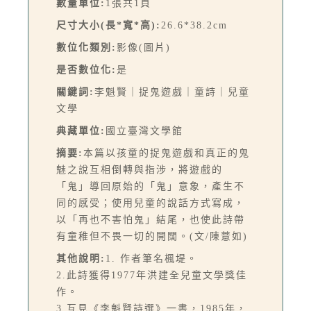
數量單位:
1張共1頁
尺寸大小(長*寬*高):
26.6*38.2cm
數位化類別:
影像(圖片)
是否數位化:
是
關鍵詞:
李魁賢｜捉鬼遊戲｜童詩｜兒童
文學
典藏單位:
國立臺灣文學館
摘要:
本篇以孩童的捉鬼遊戲和真正的鬼
魅之說互相倒轉與指涉，將遊戲的
「鬼」導回原始的「鬼」意象，產生不
同的感受；使用兒童的說話方式寫成，
以「再也不害怕鬼」結尾，也使此詩帶
有童稚但不畏一切的開闊。(文/陳薏如)
其他說明:
1. 作者筆名楓堤。
2.此詩獲得1977年洪建全兒童文學獎佳
作。
3.互見《李魁賢詩選》一書，1985年，