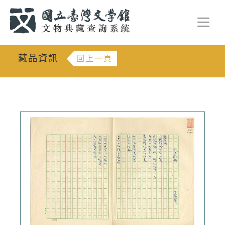
跳到主要內容
:::
藏品資訊
回上一頁
:::