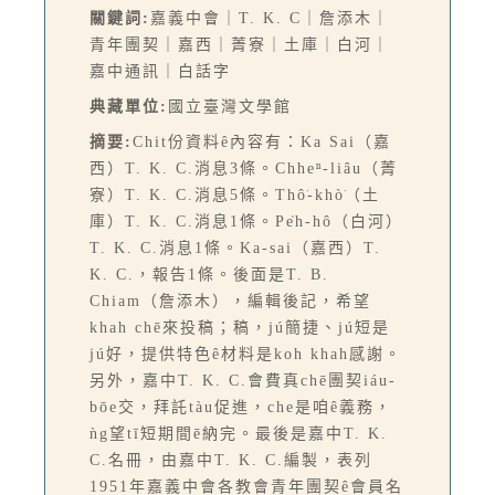
關鍵詞:
嘉義中會｜T. K. C｜詹添木｜
青年團契｜嘉西｜菁寮｜土庫｜白河｜
嘉中通訊｜白話字
典藏單位:
國立臺灣文學館
摘要:
Chit份資料ê內容有：Ka Sai（嘉
西）T. K. C.消息3條。Chheⁿ-liâu（菁
寮）T. K. C.消息5條。Thô͘-khò͘（土
庫）T. K. C.消息1條。Pe̍h-hô（白河）
T. K. C.消息1條。Ka-sai（嘉西）T.
K. C.，報告1條。後面是T. B.
Chiam（詹添木），編輯後記，希望
khah chē來投稿；稿，jú簡捷、jú短是
jú好，提供特色ê材料是koh khah感謝。
另外，嘉中T. K. C.會費真chē團契iáu-
bōe交，拜託tàu促進，che是咱ê義務，
ǹg望tī短期間ē納完。最後是嘉中T. K.
C.名冊，由嘉中T. K. C.編製，表列
1951年嘉義中會各教會青年團契ê會員名