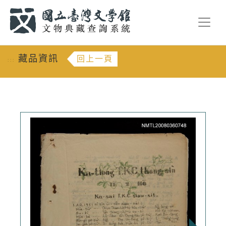
跳到主要內容
:::
藏品資訊
回上一頁
:::