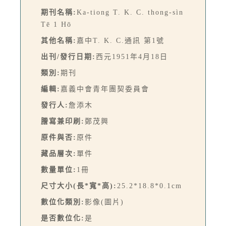
期刊名稱:
Ka-tiong T. K. C. thong-sìn
Tē 1 Hō
其他名稱:
嘉中T. K. C.通訊 第1號
出刊/發行日期:
西元1951年4月18日
類別:
期刊
編輯:
嘉義中會青年團契委員會
發行人:
詹添木
謄寫兼印刷:
鄭茂興
原件與否:
原件
藏品層次:
單件
數量單位:
1冊
尺寸大小(長*寬*高):
25.2*18.8*0.1cm
數位化類別:
影像(圖片)
是否數位化:
是