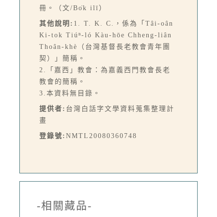
冊。（文/Bo̍k ilī）
其他說明:
1. T. K. C.，係為「Tâi-oân
Ki-tok Tiúⁿ-ló Kàu-hōe Chheng-liân
Thoân-khè（台灣基督長老教會青年團
契）」簡稱。
2.「嘉西」教會：為嘉義西門教會長老
教會的簡稱。
3.本資料無目錄。
提供者:
台灣白話字文學資料蒐集整理計
畫
登錄號:
NMTL20080360748
-相關藏品-