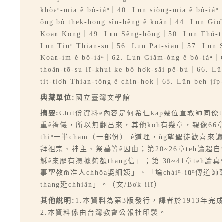
khòaⁿ-miā ê bô-iáⁿ｜40. Lūn siòng-miā ê bô-iáⁿ
ông bô thek-hong sîn-bêng ê koân｜44. Lūn Gi
Koan Kong｜49. Lūn Sêng-hông｜50. Lūn Thó͘-t
Lūn Tiuⁿ Thian-su｜56. Lūn Pat-sian｜57. Lūn 
Koan-im ê bô-iáⁿ｜62. Lūn Giâm-ông ê bô-iáⁿ｜63
thoân-tō-su lī-khui ke bô ho̍k-sāi pē-bú｜66. Lū
tit-tio̍h Thian-tông ê chin-hok｜68. Lūn beh ji̍p
典藏單位:
國立臺灣文學館
摘要:
Chit份資料ê內容是何希仁kap幾位宣教師同僚
重ê禮儀，所以無翻出來，其他koh有幾章，親像66章抑是68章
thiⁿ一半chām（一部份） ê道理，ǹg望聖徒歡喜來讀th
拜祖宗、神主、祭墓等ê因由；第20~26章teh論超
穌ê來歷有憑據夠額thang信」；第 30~41章teh論
事聖教m̄准人chhōa娶細姨」、「論cháiⁿ-iūⁿ傳道
thang延chhiân」。（文/Bo̍k ilī）
其他說明:
1.本資料為第3版發行，譯者於1913年完
2.本資料係由台灣教會公報社印製。