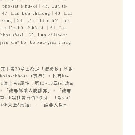
 phô͘-sat ê hu-ké｜43. Lūn tè-
ú｜47. Lūn Bûn-chhiong｜48. Lūn
-kong｜54. Lūn Thian-hō͘ ｜55.
ūn lûn-hôe ê bô-iáⁿ｜61. Lūn
hhōa sòe-î｜65. Lūn cháiⁿ-iūⁿ
iân kiâⁿ hó, bô kàu-gia̍h thang
用。其中第30章因為是「浸禮教」所對
koàn-chhoàn（貫串），也有ke-
eh論上帝ê屬性；第13~19章teh論m̄
尊貴」、「論耶穌贖人脫離罪」、「論耶
章teh論社會習俗ê改良：「論siáⁿ
tio̍h天堂ê真福」、「論要入教m̄-