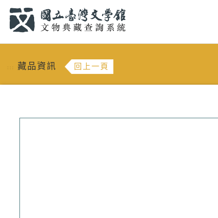
跳到主要內容
:::
藏品資訊
回上一頁
:::