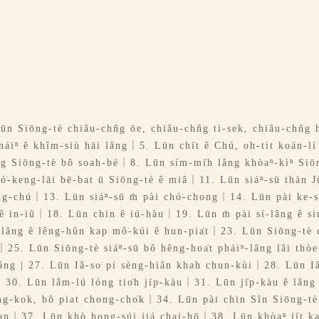
ūn Siōng-tè chiâu-chn̂g ōe, chiâu-chn̂g tì-sek, chiâu-chn̂g
pháiⁿ ê khîm-siù hāi lâng｜5. Lūn chi̍t ê Chú, oh-tit koán-l
óng Siōng-tè bô soah-bé｜8. Lūn sím-mi̍h lâng khòaⁿ-kìⁿ Siō
-keng-lāi bē-bat ū Siōng-tè ê miâ｜11. Lūn siáⁿ-sū thàn Jû-
óng-chú｜13. Lūn siáⁿ-sū m̄ pài chó͘-chong｜14. Lūn pài ke-
in-iû｜18. Lūn chin ê iú-hàu｜19. Lūn m̄ pài sí-lâng ê si
lâng ê lêng-hûn kap mô͘-kúi ê hun-pia̍t｜23. Lūn Siōng-tè c
｜25. Lūn Siōng-tè siáⁿ-sū bô hêng-hoa̍t pháiⁿ-lâng lâi th
 lâng | 27. Lūn Iâ-so͘ pí sèng-hiân khah chun-kùi｜28. Lūn Iâ
n｜30. Lūn lâm-lú lóng tio̍h ji̍p-kàu｜31. Lūn ji̍p-kàu ê lâng
ng-kok, bô piat chong-cho̍k｜34. Lūn pài chin Sîn Siōng-tè
an｜37. Lūn khò hong-súi jiá chai-hō｜38. Lūn khòaⁿ ji̍t k