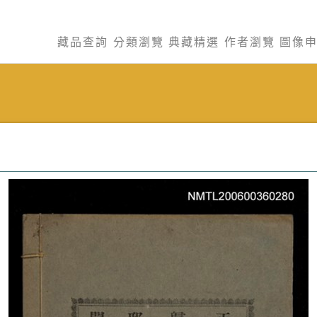
藏品查詢
分類瀏覽
典藏精選
作者瀏覽
圖像