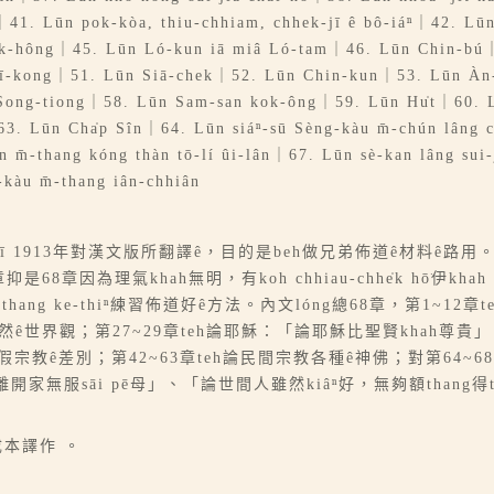
｜41. Lūn pok-kòa, thiu-chhiam, chhek-jī ê bô-iáⁿ｜42. Lūn
o̍k-hông｜45. Lūn Ló-kun iā miâ Ló-tam｜46. Lūn Chin-b
ī-kong｜51. Lūn Siā-chek｜52. Lūn Chin-kun｜53. Lūn Àn
Song-tiong｜58. Lūn Sam-san kok-ông｜59. Lūn Hu̍t｜60. L
. Lūn Cha̍p Sîn｜64. Lūn siáⁿ-sū Sèng-kàu m̄-chún lâng c
n m̄-thang kóng thàn tō-lí ûi-lân｜67. Lūn sè-kan lâng sui-j
-kàu m̄-thang iân-chhiân
tī 1913年對漢文版所翻譯ê，目的是beh做兄弟佈道ê材料ê路
因為理氣khah無明，有koh chhiau-chhe̍k hō͘伊khah 
ang ke-thiⁿ練習佈道好ê方法。內文lóng總68章，第1~12章t
自然ê世界觀；第27~29章teh論耶穌：「論耶穌比聖賢khah
真假宗教ê差別；第42~63章teh論民間宗教各種ê神佛；對第64~68
師離開家無服sāi pē母」、「論世間人雖然kiâⁿ好，無夠額thang得
成本譯作 。