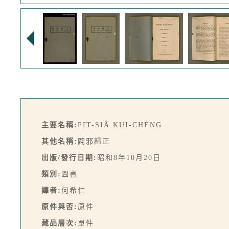
主要名稱:
PI̍T-SIÂ KUI-CHÈNG
其他名稱:
闢邪歸正
出版/發行日期:
昭和8年10月20日
類別:
圖書
譯者:
何希仁
原件與否:
原件
藏品層次:
單件