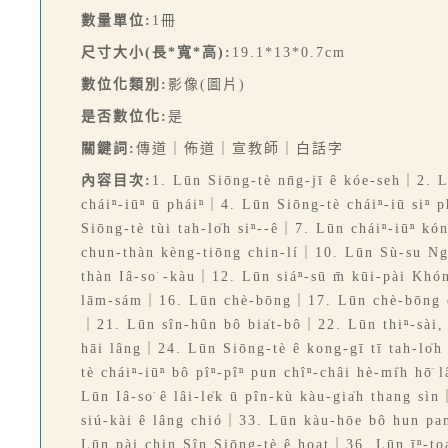
數量單位:
1冊
尺寸大小(長*寬*高):
19.1*13*0.7cm
數位化類別:
影像(圖片)
是否數位化:
是
關鍵詞:
傳道｜佈道｜宣教師｜白話字
內容目次:
1. Lūn Siōng-tè nn̄g-jī ê kóe-seh｜2. L
cháiⁿ-iūⁿ ū pháiⁿ｜4. Lūn Siōng-tè cháiⁿ-iū siⁿ 
Siōng-tè tùi tah-lo̍h siⁿ--ê｜7. Lūn cháiⁿ-iūⁿ k
chun-thàn kèng-tiōng chin-lí｜10. Lūn Sù-su Ngó͘
thàn Iâ-so͘ -kàu｜12. Lūn siáⁿ-sū m̄ kūi-pài Kh
lām-sám｜16. Lūn chè-bōng｜17. Lūn chè-bōng ê 
｜21. Lūn sîn-hûn bô bia̍t-bô｜22. Lūn thiⁿ-sài, 
hāi lâng｜24. Lūn Siōng-tè ê kong-gī tī tah-lo̍h
tè cháiⁿ-iūⁿ bô pîⁿ-pîⁿ pun chîⁿ-châi hè-mi̍h hō͘
Lūn Iâ-so͘ ê lâi-le̍k ū pîn-kù kàu-gia̍h thang sì
siú-kài ê lâng chió｜33. Lūn kàu-hōe bô hun pa
Lūn pài chin Sîn Siōng-tè ê hoat｜36. Lūn īⁿ-to