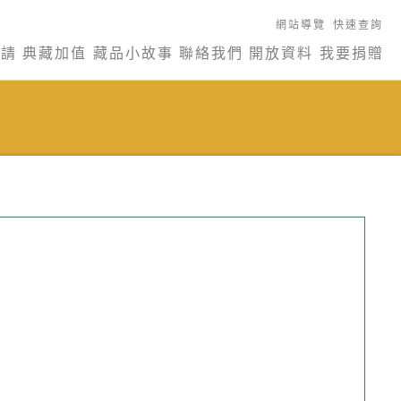
網站導覽
快速查詢
申請
典藏加值
藏品小故事
聯絡我們
開放資料
我要捐贈