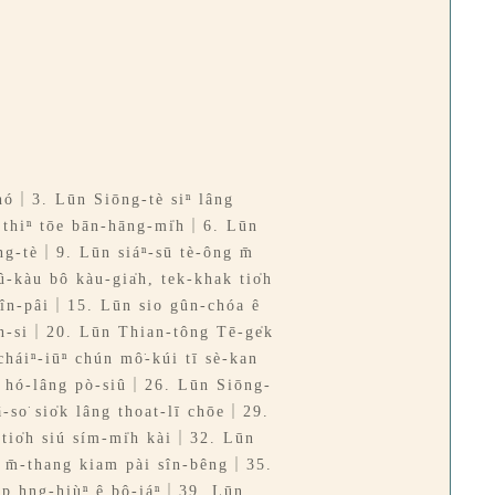
 hó｜3. Lūn Siōng-tè siⁿ lâng
í thiⁿ tōe bān-hāng-mi̍h｜6. Lūn
ng-tè｜9. Lūn siáⁿ-sū tè-ông m̄
kàu bô kàu-gia̍h, tek-khak tio̍h
sîn-pâi｜15. Lūn sio gûn-chóa ê
n-si｜20. Lūn Thian-tông Tē-ge̍k
háiⁿ-iūⁿ chún mô͘-kúi tī sè-kan
òe hó-lâng pò-siû｜26. Lūn Siōng-
-so͘ sio̍k lâng thoat-lī chōe｜29.
 tio̍h siú sím-mi̍h kài｜32. Lūn
 m̄-thang kiam pài sîn-bêng｜35.
ap hng-hiùⁿ ê bô-iáⁿ｜39. Lūn