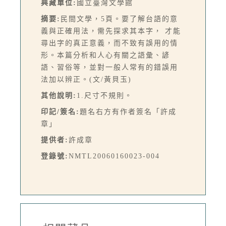
典藏單位:
國立臺灣文學館
摘要:
民間文學，5頁。要了解台語的意
義與正確用法，需先探求其本字， 才能
尋出字的真正意義，而不致有誤用的情
形。本篇分析和人心有關之語彙、諺
語、習俗等，並對一般人常有的錯誤用
法加以辨正。(文/黃貝玉)
其他說明:
1.尺寸不規則。
印記/簽名:
題名右方有作者簽名「許成
章」
提供者:
許成章
登錄號:
NMTL20060160023-004