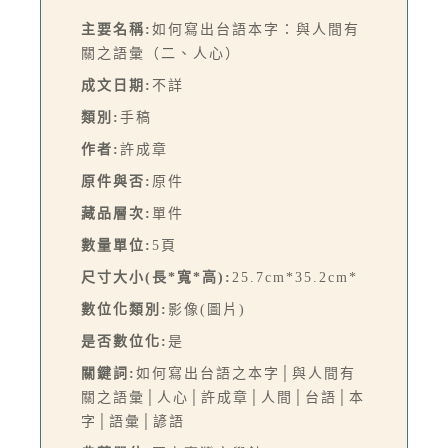
主要名稱:
如何寫出台語本字：與人間有
關之語彙（二、人心）
成文日期:
不詳
類別:
手稿
作者:
許成章
原件與否:
原件
藏品層次:
單件
數量單位:
5頁
尺寸大小(長*寬*高):
25.7cm*35.2cm*
數位化類別:
影像(圖片)
是否數位化:
是
關鍵詞:
如何寫出台語之本字│與人間有
關之語彙│人心│許成章│人間│台語│本
字│語彙│諺語