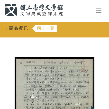
跳到主要內容
:::
藏品資訊
回上一頁
:::