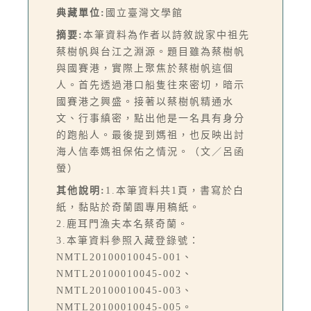
典藏單位:
國立臺灣文學館
摘要:
本筆資料為作者以詩敘說家中祖先
蔡樹帆與台江之淵源。題目雖為蔡樹帆
與國賽港，實際上聚焦於蔡樹帆這個
人。首先透過港口船隻往來密切，暗示
國賽港之興盛。接著以蔡樹帆精通水
文、行事縝密，點出他是一名具有身分
的跑船人。最後提到媽祖，也反映出討
海人信奉媽祖保佑之情況。（文／呂函
螢）
其他說明:
1.本筆資料共1頁，書寫於白
紙，黏貼於奇蘭園專用稿紙。
2.鹿耳門漁夫本名蔡奇蘭。
3.本筆資料參照入藏登錄號：
NMTL20100010045-001、
NMTL20100010045-002、
NMTL20100010045-003、
NMTL20100010045-005。