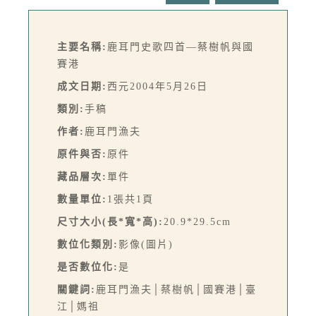
主要名稱:
鹿耳門史歌四首—蔡樹帆與國
賽港
成文日期:
西元2004年5月26日
類別:
手稿
作者:
鹿耳門漁夫
原件與否:
原件
藏品層次:
單件
數量單位:
1張共1頁
尺寸大小(長*寬*高):
20.9*29.5cm
數位化類別:
影像(圖片)
是否數位化:
是
關鍵詞:
鹿耳門漁夫│蔡樹帆│國賽港│臺
江│媽祖