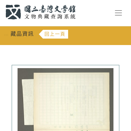
跳到主要內容
:::
藏品資訊
回上一頁
:::