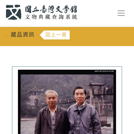
跳到主要內容
:::
藏品資訊
回上一頁
:::