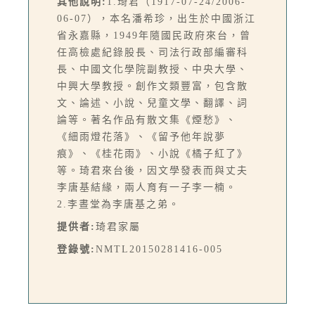
其他說明:
1.琦君（1917-07-24/2006-
06-07），本名潘希珍，出生於中國浙江
省永嘉縣，1949年隨國民政府來台，曾
任高檢處紀錄股長、司法行政部編審科
長、中國文化學院副教授、中央大學、
中興大學教授。創作文類豐富，包含散
文、論述、小說、兒童文學、翻譯、詞
論等。著名作品有散文集《煙愁》、
《細雨燈花落》、《留予他年說夢
痕》、《桂花雨》、小說《橘子紅了》
等。琦君來台後，因文學發表而與丈夫
李唐基結緣，兩人育有一子李一楠。
2.李晝堂為李唐基之弟。
提供者:
琦君家屬
登錄號:
NMTL20150281416-005