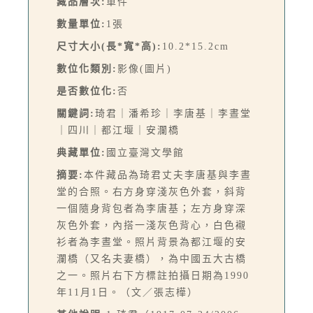
藏品層次:
單件
數量單位:
1張
尺寸大小(長*寬*高):
10.2*15.2cm
數位化類別:
影像(圖片)
是否數位化:
否
關鍵詞:
琦君｜潘希珍｜李唐基｜李晝堂
｜四川｜都江堰｜安瀾橋
典藏單位:
國立臺灣文學館
摘要:
本件藏品為琦君丈夫李唐基與李晝
堂的合照。右方身穿淺灰色外套，斜背
一個隨身背包者為李唐基；左方身穿深
灰色外套，內搭一淺灰色背心，白色襯
衫者為李晝堂。照片背景為都江堰的安
瀾橋（又名夫妻橋），為中國五大古橋
之一。照片右下方標註拍攝日期為1990
年11月1日。（文／張志樺）