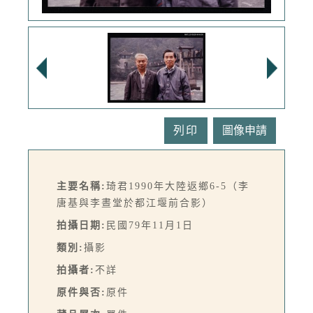
列印
主要名稱:
琦君1990年大陸返鄉6-5（李
唐基與李晝堂於都江堰前合影）
拍攝日期:
民國79年11月1日
類別:
攝影
拍攝者:
不詳
原件與否:
原件