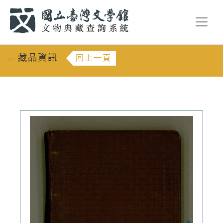
跳到主要內容
:::
藏品資訊
回上一頁
:::