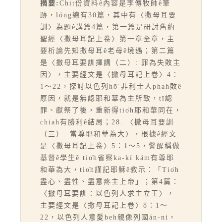
摘要:
Chit份資料ê內容是李傳牧師ê筆
跡，lóng總有30篇，其中有〈撒母耳要
訓〉為題ê講篇4篇，第一篇是研討舊約
聖經〈撒母耳記上卷〉第一章全章，主
要析論先知撒母耳ê老母ê境遇；第二篇
是〈撒母耳要訓擇講（二）: 罪為失敗主
因〉，主要經文是〈撒母耳記上卷〉4：
1～22，探討以色列hō͘ 非利士人phah敗ê
原因，就是無認耶和華為主所致，tī認
罪、獻祭了後，重新得tio̍h耶和華同在，
chiah有勝利ê結局；28. 〈撒母耳要訓
（三）: 當尊耶和華為大〉，根據ê經文
是〈撒母耳記上卷〉5：1～5，警醒稱做
基督ê學生ê tio̍h省察ka-kī kám有尊耶
和華為大，tio̍h謹記耶穌ê教示：「Tio̍h
盡心、盡性、盡意疼主上帝」；第4篇：
〈撒母耳要訓：以色列人求主立王〉，
主要經文是〈撒母耳記上卷〉8：1～
22，以色列人意愛beh親像列國án-ni，