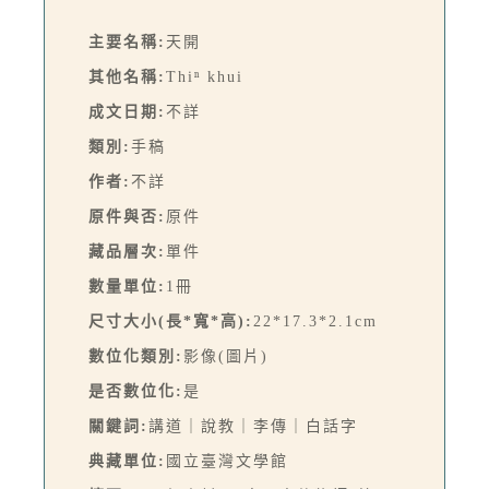
主要名稱:
天開
其他名稱:
Thiⁿ khui
成文日期:
不詳
類別:
手稿
作者:
不詳
原件與否:
原件
藏品層次:
單件
數量單位:
1冊
尺寸大小(長*寬*高):
22*17.3*2.1cm
數位化類別:
影像(圖片)
是否數位化:
是
關鍵詞:
講道｜說教｜李傳｜白話字
典藏單位:
國立臺灣文學館