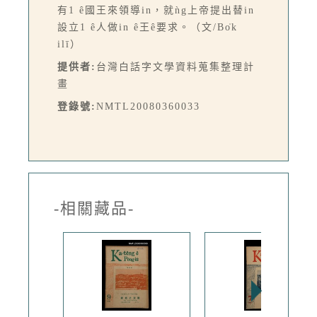
有1 ê國王來領導in，就ǹg上帝提出替in
設立1 ê人做in ê王ê要求。（文/Bo̍k
ilī）
提供者:
台灣白話字文學資料蒐集整理計
畫
登錄號:
NMTL20080360033
-相關藏品-