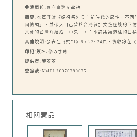
典藏單位:
國立臺灣文學館
摘要:
本篇評論《媽祖祭》具有新時代的感性，不同
國情調」，並帶入自己曾於台灣參加文藝座談的回
文藝的台灣介紹給「中央」，而本詩集讓這樣的目
其他說明:
發表在《媽祖》6，22~24頁，後收錄在
印記/簽名:
修改字跡
提供者:
葉蓁蓁
登錄號:
NMTL20070280025
-相關藏品-