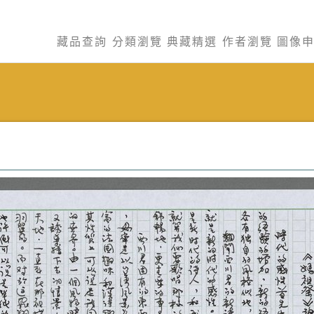
藏品查詢
分類瀏覽
典藏精選
作者瀏覽
圖像