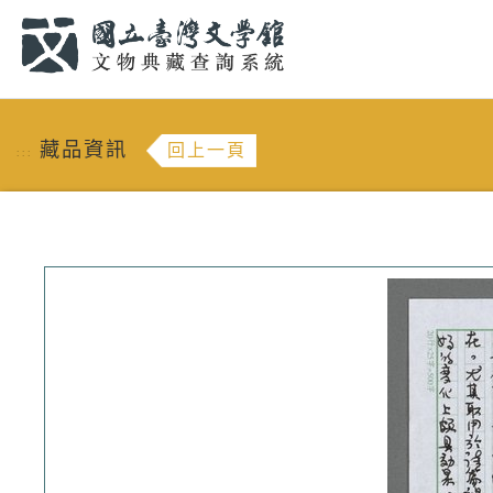
跳到主要內容
:::
藏品資訊
回上一頁
:::