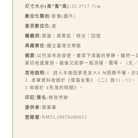
尺寸大小(長*寬*高):
25.2*17.7cm
數位化類別:
影像(圖片)
是否數位化:
是
關鍵詞:
葉笛｜葉寄民｜時光｜回憶
典藏單位:
國立臺灣文學館
摘要:
以竹溪寺為發想，書寫下清晨的寧靜。雖然一
真切地感覺到，最後又如夢一般消隱、飄零。（文
其他說明:
1. 詩人半夜因夢見友人S.M而睡不著，
2. 本筆資料收錄於《葉笛全集》（二）頁11、12。
3.收錄於《失落的時間》。
印記/簽名:
修改字跡
提供者:
葉蓁蓁
登錄號:
NMTL20070280012