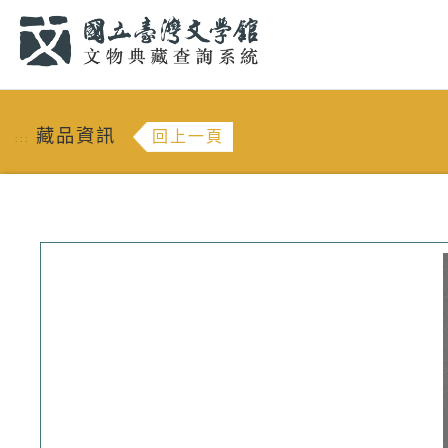
跳到主要內容
:::
藏品資訊
回上一頁
:::