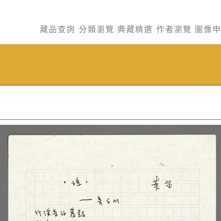
藏品查詢
分類瀏覽
典藏精選
作者瀏覽
圖像