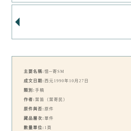
主要名稱:
憶─寄SM
成文日期:
西元1990年10月27日
類別:
手稿
作者:
葉笛（葉寄民）
原件與否:
原件
藏品層次:
單件
數量單位:
1頁