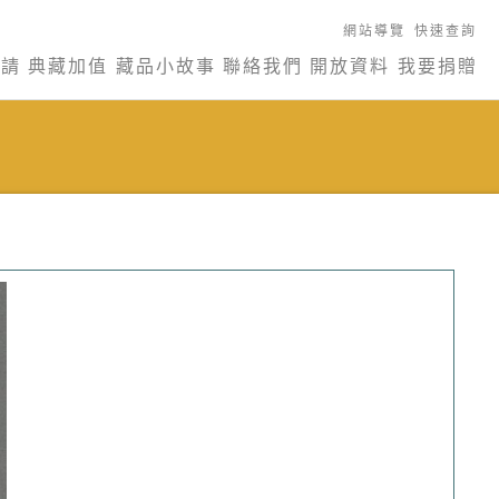
網站導覽
快速查詢
申請
典藏加值
藏品小故事
聯絡我們
開放資料
我要捐贈