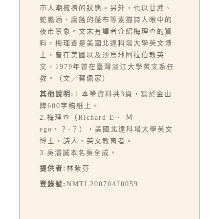
市人潮擁擠的狀態。另外，也以甘蔗、
蛇膽酒、腐蝕的蓬布等素描詩人眼中的
夜市景象。文末有譯者介紹梅理查的資
料，梅理查是美國北達科塔大學英文博
士，曾在美國以及沙烏地阿拉伯教英
文，1979年曾在臺灣淡江大學英文系任
教。（文／蔡佩家）
其他說明:
1.本筆資料共3頁，寫於金山
牌600字稿紙上。
2.梅理查（Richard E． Ｍ
ego，？-？），美國北達科塔大學英文
博士，詩人、英文教育者。
3.吳潛誠本名吳全成。
提供者:
林紫芬
登錄號:
NMTL20070420059