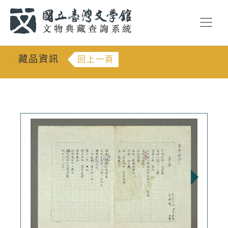
跳到主要內容
:::
藏品資訊
回上一頁
:::