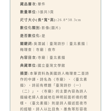
藏品層次:
單件
數量單位:
3張共3頁
尺寸大小(長*寬*高):
26.8*38.3cm
數位化類別:
影像(圖片)
是否數位化:
是
關鍵詞:
吳潛誠｜臺灣詩抄｜臺北素描｜
梅理查｜寺廟｜夜市
內容目次:
寺廟｜臺北素描
典藏單位:
國立臺灣文學館
摘要:
本筆資料為美國詩人梅理查二首詩
作的中譯，詩名為〈寺廟〉、〈臺北素
描〉，詩前有標題「臺灣詩抄（一）
（二）」。〈寺廟〉的主要內容為詩人
描繪老婦人虔誠地在神明前面祈禱的模
樣。〈臺北素描〉則是詩人描述逛夜市
的經驗，詩人以比目魚、墨魚等形容夜