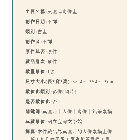
主要名稱:
吳瀛濤肖像畫
創作日期:
不詳
類別:
書畫
創作者:
不詳
原件與否:
原件
藏品層次:
單件
數量單位:
1張
尺寸大小(長*寬*高):
38.4cm*54cm*cm
數位化類別:
影像(圖片)
是否數位化:
否
關鍵詞:
吳瀛濤｜人像｜肖像｜鉛筆素描
典藏單位:
國立臺灣文學館
摘要:
本件藏品為吳瀛濤的人像素描畫像
一幀，創作者不明，應為鉛筆素描，畫