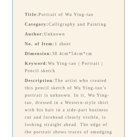
Title:
Portrait of Wu Ying-tao
Category:
Calligraphy and Painting
Author:
Unknown
No. of Item:
1 sheet
Dimension:
38.4cm*54cm*cm
Keyword:
Wu Ying-tao | Portrait |
Pencil sketch
Description:
The artist who created
this pencil sketch of Wu Ying-tao’s
portrait is unknown. In it, Wu Ying-
tao, dressed in a Western-style shirt
with his hair in a side-part business
cut and forehead clearly visible, is
looking straight ahead. The edge of
the portrait shows traces of smudging