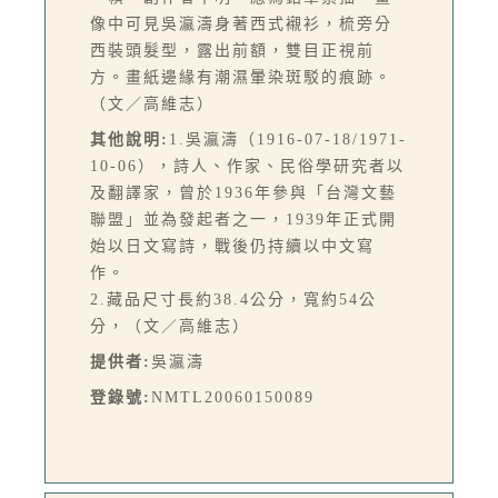
像中可見吳瀛濤身著西式襯衫，梳旁分
西裝頭髮型，露出前額，雙目正視前
方。畫紙邊緣有潮濕暈染斑駁的痕跡。
（文／高維志）
其他說明:
1.吳瀛濤（1916-07-18/1971-
10-06），詩人、作家、民俗學研究者以
及翻譯家，曾於1936年參與「台灣文藝
聯盟」並為發起者之一，1939年正式開
始以日文寫詩，戰後仍持續以中文寫
作。
2.藏品尺寸長約38.4公分，寬約54公
分，（文／高維志）
提供者:
吳瀛濤
登錄號:
NMTL20060150089