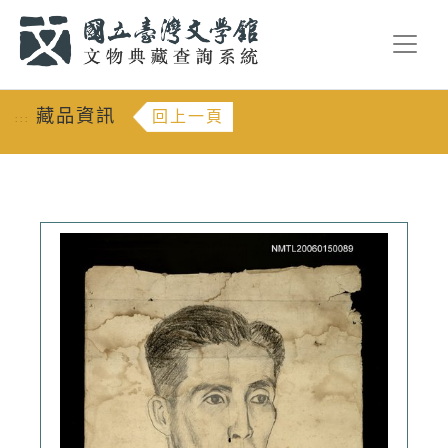
跳到主要內容
:::
藏品資訊
回上一頁
:::