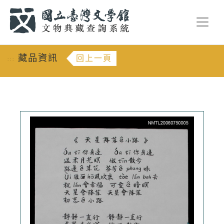
跳到主要內容
:::
藏品資訊
回上一頁
:::