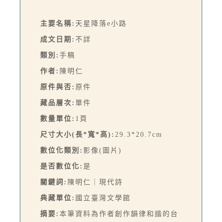
主要名稱:
天星降落e小路
成文日期:
不詳
類別:
手稿
作者:
陳明仁
原件與否:
原件
藏品層次:
單件
數量單位:
1頁
尺寸大小(長*寬*高):
29.3*20.7cm
數位化類別:
影像(圖片)
是否數位化:
是
關鍵詞:
陳明仁｜現代詩
典藏單位:
國立臺灣文學館
摘要:
本筆資料為作者創作韻律和諧的台