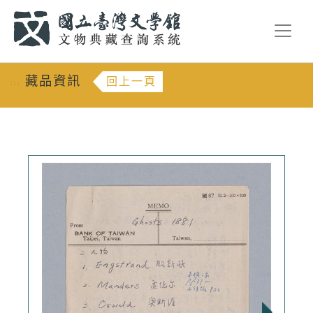
跳到主要內容
:::
藏品資訊
回上一頁
:::