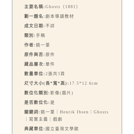
主要名稱:
Ghosts（1881）
劃一題名:
劇本導讀教材
成文日期:
不詳
類別:
手稿
作者:
姚一葦
原件與否:
原件
藏品層次:
單件
數量單位:
2張共3頁
尺寸大小(長*寬*高):
17.5*12.6cm
數位化類別:
影像(圖片)
是否數位化:
是
關鍵詞:
姚一葦｜Henrik Ibsen｜Ghosts
｜寫實主義｜戲劇
典藏單位:
國立臺灣文學館