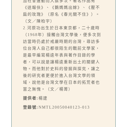
加社會運動而入獄多次。著名作品有
《送報伕》、《鵝媽媽出嫁》、《壓不
扁的玫瑰》（原名《春光關不住》）。
（文／陳柏宇）
2.河原功出生於日本東京都，二十歲時
（1968年）接觸台灣文學後，便多次到
訪當時仍處於戒嚴時期的台灣，尋訪多
位台灣人自己都很陌生的戰前文學家，
是最早編寫楊逵年表與著作目錄的學
者，可以說是讓楊逵重新出土的關鍵人
物。而他對於史料的發掘與探究，讓之
後的研究者更便於進入台灣文學的領
域，說他是台灣文學在日本的拓荒者也
當之無愧。（文／楊菁）
提供者:
楊建
登錄號:
NMTL20050040123-013