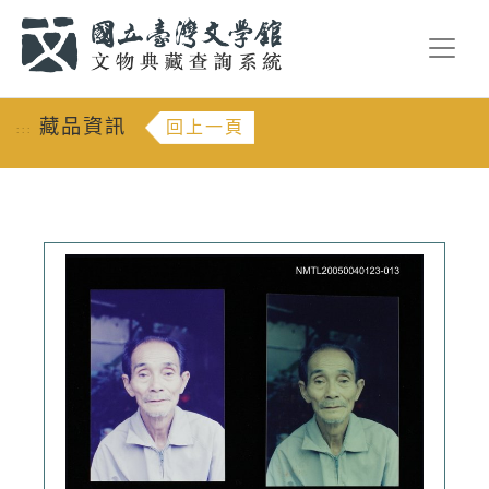
跳到主要內容
:::
藏品資訊
回上一頁
:::