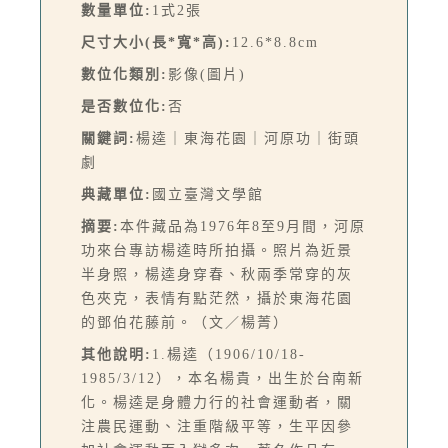
數量單位:
1式2張
尺寸大小(長*寬*高):
12.6*8.8cm
數位化類別:
影像(圖片)
是否數位化:
否
關鍵詞:
楊逵｜東海花園｜河原功｜街頭
劇
典藏單位:
國立臺灣文學館
摘要:
本件藏品為1976年8至9月間，河原
功來台專訪楊逵時所拍攝。照片為近景
半身照，楊逵身穿春、秋兩季常穿的灰
色夾克，表情有點茫然，攝於東海花園
的鄧伯花藤前。（文／楊菁）
其他說明:
1.楊逵（1906/10/18-
1985/3/12），本名楊貴，出生於台南新
化。楊逵是身體力行的社會運動者，關
注農民運動、注重階級平等，生平因參