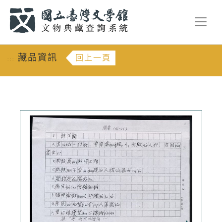
跳到主要內容
:::
藏品資訊
回上一頁
:::