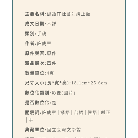
主要名稱:
諺語在社會2.糾正類
成文日期:
不詳
類別:
手稿
作者:
許成章
原件與否:
原件
藏品層次:
單件
數量單位:
4頁
尺寸大小(長*寬*高):
18.1cm*25.6cm
數位化類別:
影像(圖片)
是否數位化:
是
關鍵詞:
許成章│諺語│台語│俚語│糾正
│手
典藏單位:
國立臺灣文學館