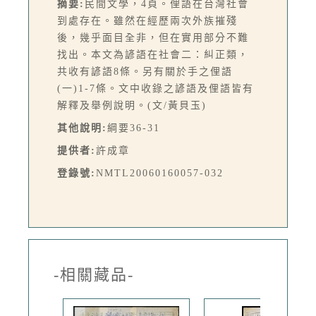
摘要:
民間文學，4頁。俚語在台灣社會
到處存在。雖然在經歷兩次外族摧殘
後，幾乎面目全非，但在實用部分不難
找出。本文為諺語在社會二：糾正類，
共收有諺語8條。另有關於手之俚語
(一)1-7條。文中收錄之諺語及俚語皆有
解釋及舉例說明。(文/黃貝玉)
其他說明:
綱要36-31
提供者:
許成章
登錄號:
NMTL20060160057-032
-相關藏品-