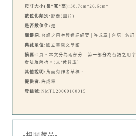
尺寸大小(長*寬*高):
38.7cm*26.6cm*
數位化類別:
影像(圖片)
是否數位化:
是
關鍵詞:
台語之用字與遣詞綱要│許成章│台語│名詞
典藏單位:
國立臺灣文學館
摘要:
2頁。本文分為兩部分：第一部分為台語之用
看法及解析。(文/黃貝玉)
其他說明:
背面有作者草稿。
提供者:
許成章
登錄號:
NMTL20060160015
-相關藏品-