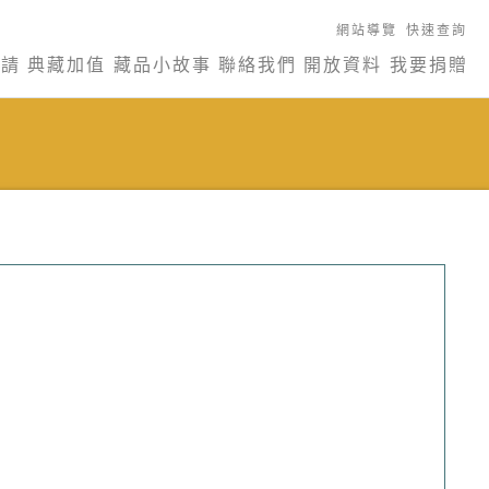
網站導覽
快速查詢
申請
典藏加值
藏品小故事
聯絡我們
開放資料
我要捐贈