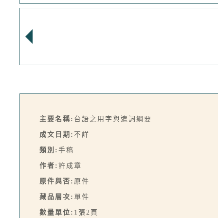
主要名稱:
台語之用字與遣詞綱要
成文日期:
不詳
類別:
手稿
作者:
許成章
原件與否:
原件
藏品層次:
單件
數量單位:
1張2頁