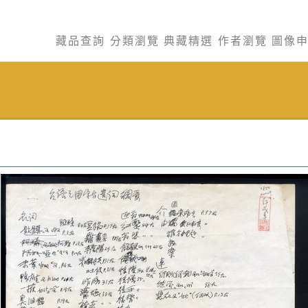
藏品查詢
分類瀏覽
典藏精選
作者瀏覽
圖像