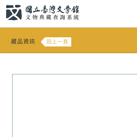
跳到主要內容
:::
藏品資訊
回上一頁
:::