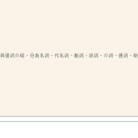
字與遣詞介紹，分為名詞、代名詞、動詞、狀詞、介詞、連詞、