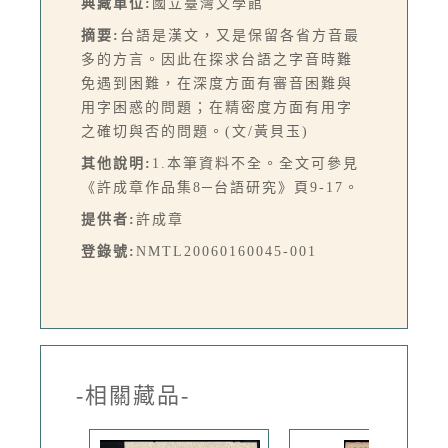
典藏單位:
國立臺灣文學館
摘要:
台語是漢文，又是保留各省方音最
多的方言。因此在探求台語之字音時難
免遇到困難，在深度方面有審音困難與
用字困惑的問題；在精密度方面有用字
之確切與否的問題。(文/黃貝玉)
其他說明:
1.本筆資料不全。全文可參見
《許成章作品集8─台語研究》頁9-17。
提供者:
許成章
登錄號:
NMTL20060160045-001
-相關藏品-