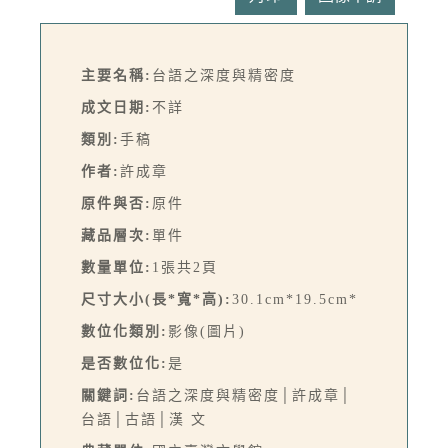
主要名稱:
台語之深度與精密度
成文日期:
不詳
類別:
手稿
作者:
許成章
原件與否:
原件
藏品層次:
單件
數量單位:
1張共2頁
尺寸大小(長*寬*高):
30.1cm*19.5cm*
數位化類別:
影像(圖片)
是否數位化:
是
關鍵詞:
台語之深度與精密度│許成章│
台語│古語│漢 文