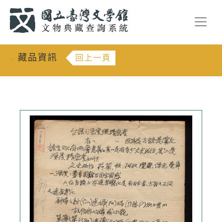
跳到主要內容
:::
藏品資訊
回上一頁
:::