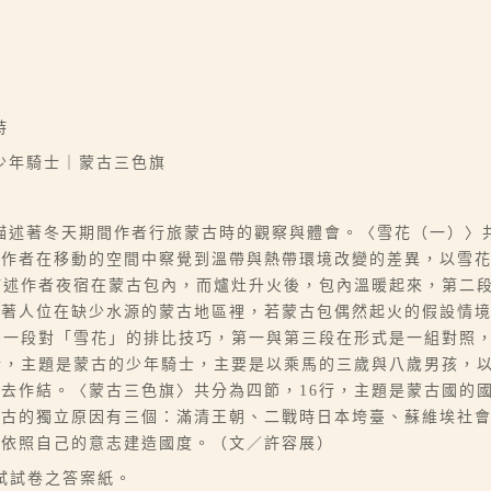
詩
少年騎士｜蒙古三色旗
描述著冬天期間作者行旅蒙古時的觀察與體會。〈雪花（一）〉共
段作者在移動的空間中察覺到溫帶與熱帶環境改變的差異，以雪
描述作者夜宿在蒙古包內，而爐灶升火後，包內溫暖起來，第二
考著人位在缺少水源的蒙古地區裡，若蒙古包偶然起火的假設情
後一段對「雪花」的排比技巧，第一與第三段在形式是一組對照
行，主題是蒙古的少年騎士，主要是以乘馬的三歲與八歲男孩，
去作結。〈蒙古三色旗〉共分為四節，16行，主題是蒙古國的
蒙古的獨立原因有三個：滿清王朝、二戰時日本垮臺、蘇維埃社
古依照自己的意志建造國度。（文／許容展）
考試試卷之答案紙。