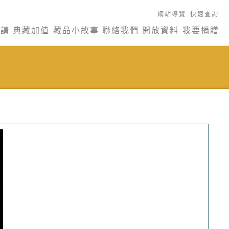
網站導覽
快速查詢
申請
典藏加值
藏品小故事
聯絡我們
開放資料
我要捐贈