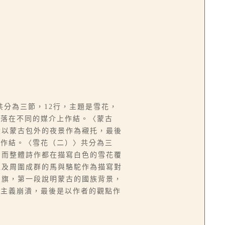
分為三節，12行，主題是雪花，
花落在不同的媒介上作結。〈蒙古
段以蒙古包外的夜景作為襯托，最後
境作結。〈雪花（二）〉共分為三
，而整體詩作都在描寫白色的雪花覆
以及周圍成群的馬與駱駝作為描寫對
國旗，第一段說明蒙古的國族背景，
會主義崩潰，最後是以作者的觀點作