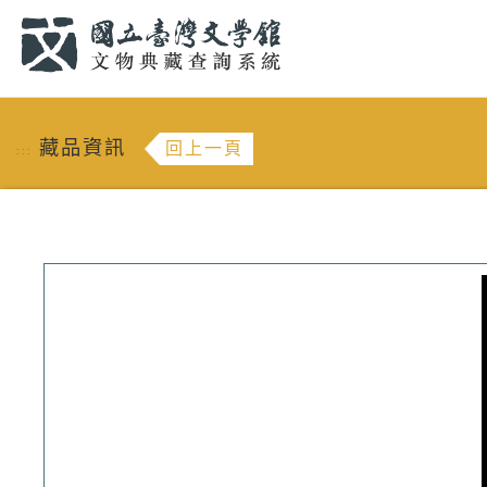
跳到主要內容
:::
藏品資訊
回上一頁
:::