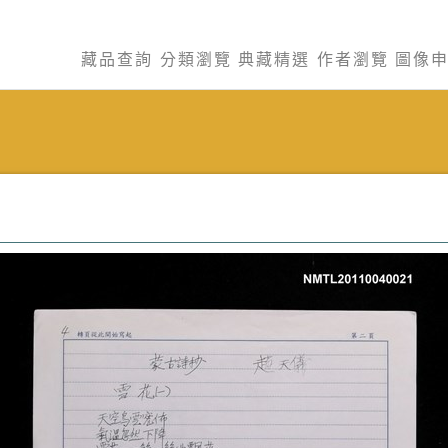
藏品查詢
分類瀏覽
典藏精選
作者瀏覽
圖像