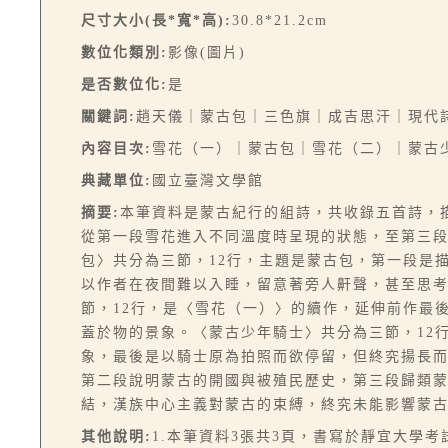
尺寸大小(長*寬*高):
30.8*21.2cm
數位化類別:
影像(圖片)
是否數位化:
是
關鍵詞:
趙天儀｜蒙古包｜三色旗｜成吉思汗｜現代
內容目次:
雪花（一）｜蒙古包｜雪花（二）｜蒙古
典藏單位:
國立臺灣文學館
摘要:
本筆資料是蒙古紀行的組詩，共收錄五首詩，
從第一段雪花進入不同溫度時呈現的狀態，至第三
包〉共分為三節，12行，主題是蒙古包，第一段是
以作者在夜間難以入睡，留意著旁人鼾聲，甚至思
節，12行，是〈雪花（一）〉的續作，延伸前作最
蓋於物的景象。〈蒙古少年騎士〉共分為三節，12
象，最後是以騎士原為拍照而欲停留，但終究揚長而
第二段說明蒙古的開國與被殖民歷史，第三段歸類
結，漢族中心主義對蒙古的束縛，終究未能影響蒙
其他說明:
1.本筆資料3張共3頁，書寫於靜宜大學