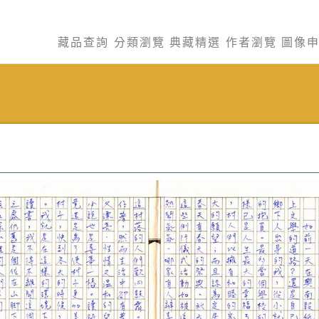
藏品查詢
分類瀏覽
典藏精選
作者瀏覽
圖像