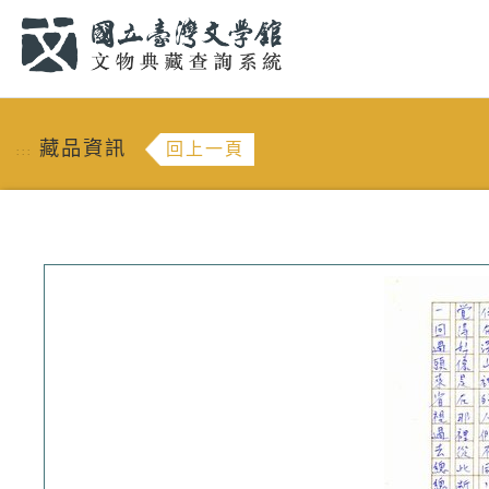
跳到主要內容
:::
藏品資訊
回上一頁
:::