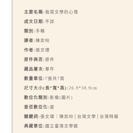
主要名稱:
我寫文學的心情
成文日期:
不詳
類別:
手稿
譯者:
陳奕吩
作者:
張文環
原件與否:
原件
藏品層次:
單件
數量單位:
7張共7頁
尺寸大小(長*寬*高):
26.9*38.9cm
數位化類別:
影像(圖片)
是否數位化:
是
關鍵詞:
張文環｜陳奕吩│台灣文學│台灣時報
典藏單位:
國立臺灣文學館