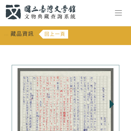
跳到主要內容
:::
藏品資訊
回上一頁
:::