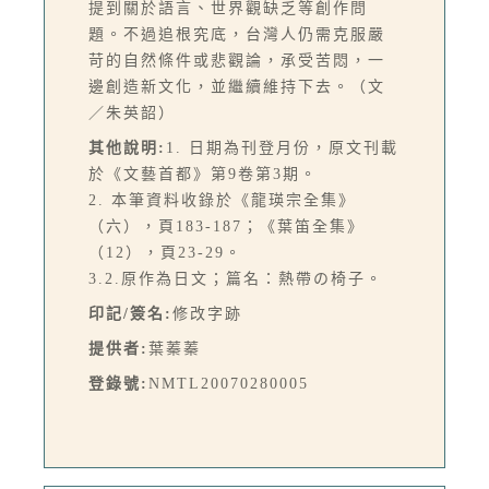
提到關於語言、世界觀缺乏等創作問
題。不過追根究底，台灣人仍需克服嚴
苛的自然條件或悲觀論，承受苦悶，一
邊創造新文化，並繼續維持下去。（文
／朱英韶）
其他說明:
1. 日期為刊登月份，原文刊載
於《文藝首都》第9卷第3期。
2. 本筆資料收錄於《龍瑛宗全集》
（六），頁183-187；《葉笛全集》
（12），頁23-29。
3.2.原作為日文；篇名：熱帶の椅子。
印記/簽名:
修改字跡
提供者:
葉蓁蓁
登錄號:
NMTL20070280005