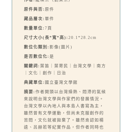
原件與否:
原件
藏品層次:
單件
數量單位:
7頁
尺寸大小(長*寬*高):
20.1*28.2cm
數位化類別:
影像(圖片)
是否數位化:
是
關鍵詞:
葉笛｜葉寄民｜台灣文學｜南方
｜文化｜創作｜日治
典藏單位:
國立臺灣文學館
摘要:
作者開頭以台灣燥熱、悶滯的氣候
來說明台灣文學與作家們的發展情況。
台灣文學以內地人與本島人書寫為主，
雖然曾有文學運動，但尚未克服創作的
苦悶，文化就被拋棄了。雖然肯認如楊
逵、呂赫若等紀實作品，但作者同時也