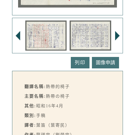
列印
翻譯名稱:
熱帶的椅子
主要名稱:
熱帶の椅子
其他:
昭和16年4月
類別:
手稿
譯者:
葉笛（葉寄民）
作者:
龍瑛宗（劉榮宗）