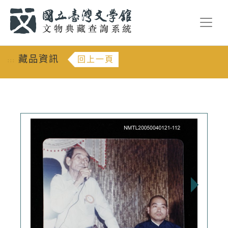
跳到主要內容
:::
藏品資訊
回上一頁
:::