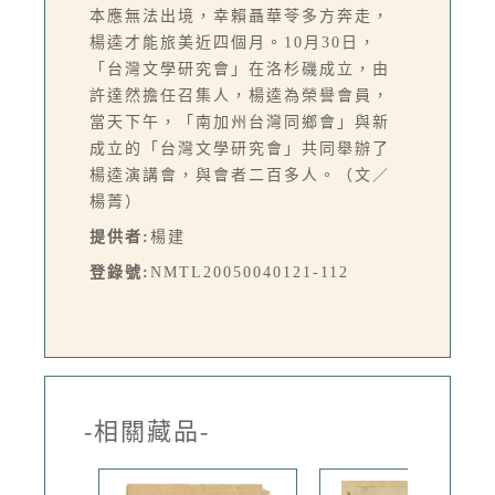
本應無法出境，幸賴聶華苓多方奔走，
楊逵才能旅美近四個月。10月30日，
「台灣文學研究會」在洛杉磯成立，由
許達然擔任召集人，楊逵為榮譽會員，
當天下午，「南加州台灣同鄉會」與新
成立的「台灣文學研究會」共同舉辦了
楊逵演講會，與會者二百多人。（文／
楊菁）
提供者:
楊建
登錄號:
NMTL20050040121-112
-相關藏品-