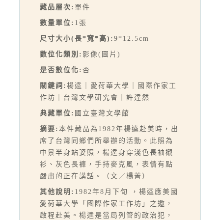
藏品層次:
單件
數量單位:
1張
尺寸大小(長*寬*高):
9*12.5cm
數位化類別:
影像(圖片)
是否數位化:
否
關鍵詞:
楊逵｜愛荷華大學｜國際作家工
作坊｜台灣文學研究會｜許達然
典藏單位:
國立臺灣文學館
摘要:
本件藏品為1982年楊逵赴美時，出
席了台灣同鄉們所舉辦的活動。此照為
中景半身站姿照，楊逵身穿淺色長袖襯
衫、灰色長褲，手持麥克風，表情有點
嚴肅的正在講話。（文／楊菁）
其他說明:
1982年8月下旬 ，楊逵應美國
愛荷華大學「國際作家工作坊」之邀，
啟程赴美。楊逵是當局列管的政治犯，