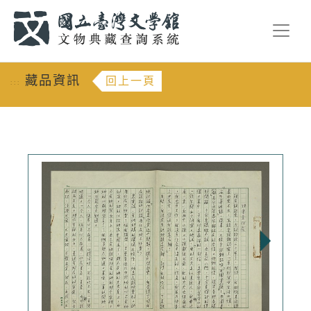
跳到主要內容
:::
藏品資訊
回上一頁
:::